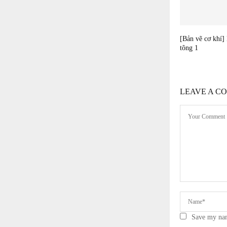
[Bản vẽ cơ khí]
tông 1
LEAVE A C
Save my nam