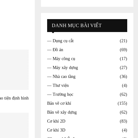
DANH MỤC BÀI VIẾT
— Dụng cụ cắt
(21)
— Đồ án
(69)
— Máy công cụ
(17)
— Máy xây dựng
(27)
— Nhà cao tầng
(36)
— Thư viện
(4)
— Trường học
(62)
o tiện định hình
Bản vẽ cơ khí
(155)
Bản vẽ xây dựng
(62)
Cơ khí 2D
(83)
Cơ khí 3D
(4)