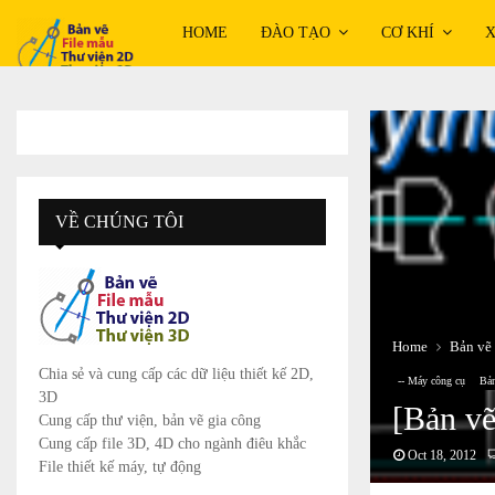
HOME
ĐÀO TẠO
CƠ KHÍ
X
VỀ CHÚNG TÔI
Home
Bản vẽ 
Chia sẻ và cung cấp các dữ liệu thiết kế 2D,
-- Máy công cụ
Bản
3D
[Bản vẽ
Cung cấp thư viện, bản vẽ gia công
Cung cấp file 3D, 4D cho ngành điêu khắc
Oct 18, 2012
File thiết kế máy, tự động