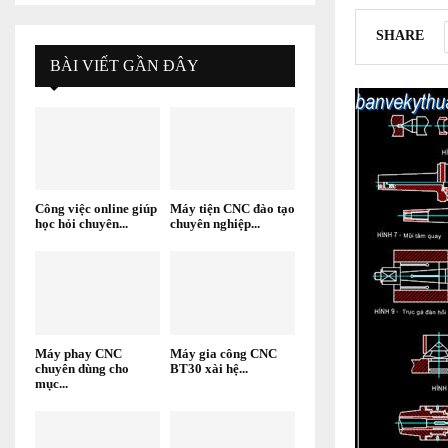
SHARE
BÀI VIẾT GẦN ĐÂY
Công việc online giúp
Máy tiện CNC đào tạo
học hỏi chuyên...
chuyên nghiệp...
Máy phay CNC
Máy gia công CNC
chuyên dùng cho
BT30 xài hệ...
mục...