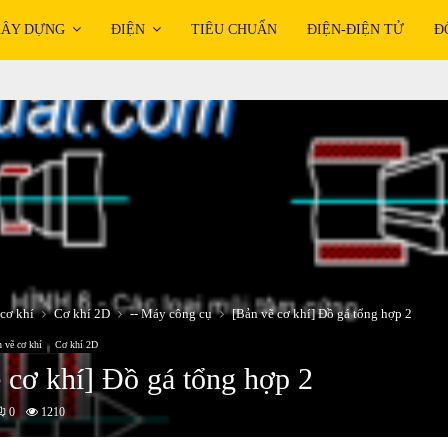
ÂY DỰNG
ĐIỆN
TIÊU CHUẨN
ĐIỆN-ĐIỆN TỬ
Đ
cơ khí
Cơ khí 2D
-- Máy công cụ
[Bản vẽ cơ khí] Đồ gá tổng hợp 2
 vẽ cơ khí
Cơ khí 2D
 cơ khí] Đồ gá tổng hợp 2
0
1210