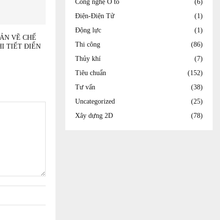
Công nghệ Ô tô
(6)
Điện-Điện Tử
(1)
Động lực
(1)
BẢN VẼ CHẾ
Thi công
(86)
I TIẾT ĐIỂN
Thủy khí
(7)
Tiêu chuẩn
(152)
Tư vấn
(38)
Uncategorized
(25)
Xây dựng 2D
(78)