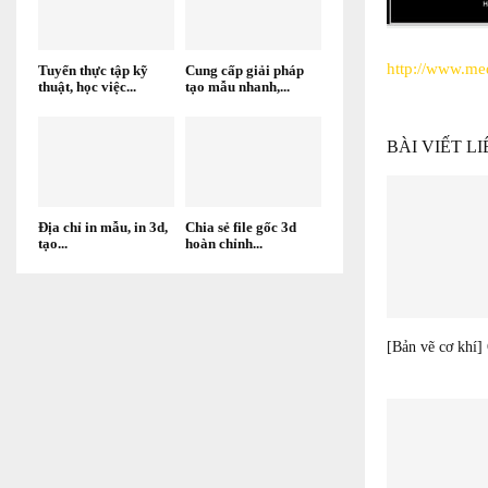
http://www.me
Tuyển thực tập kỹ
Cung cấp giải pháp
thuật, học việc...
tạo mẫu nhanh,...
BÀI VIẾT L
Địa chỉ in mẫu, in 3d,
Chia sẻ file gốc 3d
tạo...
hoàn chỉnh...
[Bản vẽ cơ khí]