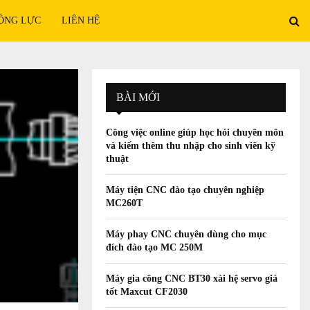
ỘNG LỰC
LIÊN HỆ
BÀI MỚI
Công việc online giúp học hỏi chuyên môn
và kiếm thêm thu nhập cho sinh viên kỹ
thuật
Máy tiện CNC đào tạo chuyên nghiệp
MC260T
Máy phay CNC chuyên dùng cho mục
đích đào tạo MC 250M
Máy gia công CNC BT30 xài hệ servo giá
tốt Maxcut CF2030