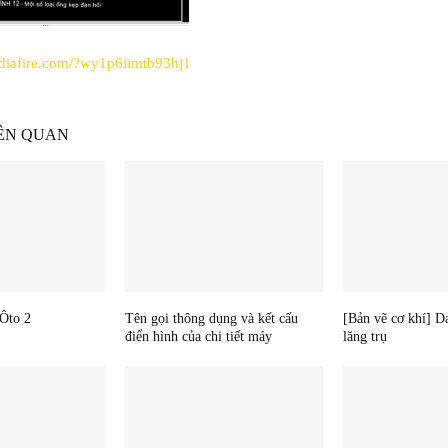
diafire.com/?wy1p6iimtb93hj1
IÊN QUAN
 Ôto 2
Tên gọi thông dụng và kết cấu
[Bản vẽ cơ khí] Da
điển hình của chi tiết máy
lăng trụ