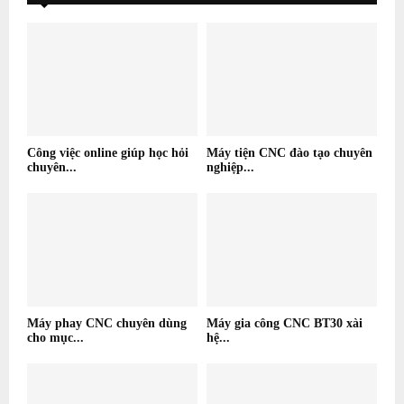
Công việc online giúp học hỏi
Máy tiện CNC đào tạo chuyên
chuyên...
nghiệp...
Máy phay CNC chuyên dùng
Máy gia công CNC BT30 xài
cho mục...
hệ...