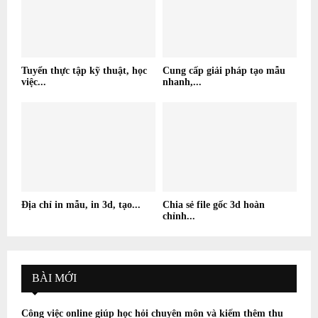
Tuyển thực tập kỹ thuật, học
Cung cấp giải pháp tạo mẫu
việc...
nhanh,...
Địa chỉ in mẫu, in 3d, tạo...
Chia sẻ file gốc 3d hoàn
chỉnh...
BÀI MỚI
Công việc online giúp học hỏi chuyên môn và kiếm thêm thu