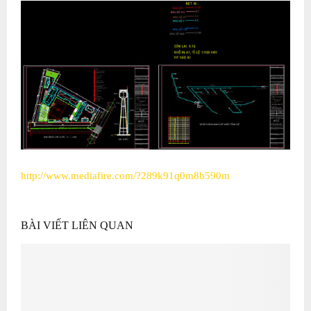
http://www.mediafire.com/?289k91q0m8b590m
BÀI VIẾT LIÊN QUAN