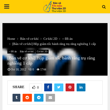
PRIMARY
MENU
Home
Bản vẽ cơ khí
Cơ khí 2D
-- Đồ án
[Bản vẽ cơ khí] Hộp giảm tốc bánh răng trụ răng nghiêng 1 cấp
-- Đồ án
Bản vẽ cơ khí
Cơ khí 2D
[Bản vẽ cơ khí] Hộp giảm tốc bánh răng trụ răng
nghiêng 1 cấp
Oct 18, 2012
0
1744
SHARE
0