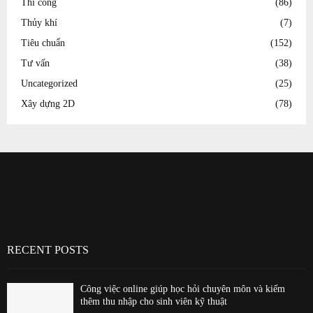
Thi công
(86)
Thủy khí
(7)
Tiêu chuẩn
(152)
Tư vấn
(38)
Uncategorized
(25)
Xây dựng 2D
(78)
RECENT POSTS
Công việc online giúp học hỏi chuyên môn và kiếm
thêm thu nhập cho sinh viên kỹ thuật