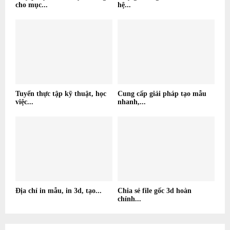
cho mục...
hệ...
Tuyển thực tập kỹ thuật, học
Cung cấp giải pháp tạo mẫu
việc...
nhanh,...
Địa chỉ in mẫu, in 3d, tạo...
Chia sẻ file gốc 3d hoàn
chỉnh...