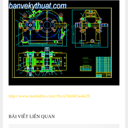
http://www.mediafire.com/?fscu7ktd45w4e29
BÀI VIẾT LIÊN QUAN