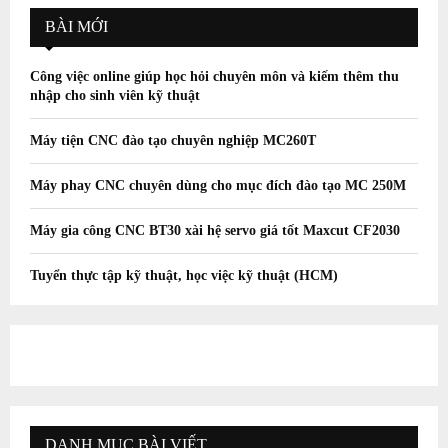
BÀI MỚI
Công việc online giúp học hỏi chuyên môn và kiếm thêm thu
nhập cho sinh viên kỹ thuật
Máy tiện CNC đào tạo chuyên nghiệp MC260T
Máy phay CNC chuyên dùng cho mục đích đào tạo MC 250M
Máy gia công CNC BT30 xài hệ servo giá tốt Maxcut CF2030
Tuyển thực tập kỹ thuật, học việc kỹ thuật (HCM)
DANH MỤC BÀI VIẾT