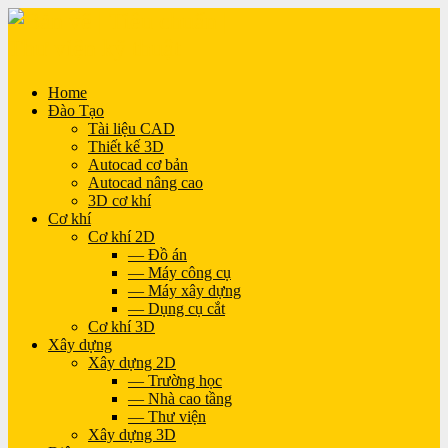
Home
Đào Tạo
Tài liệu CAD
Thiết kế 3D
Autocad cơ bản
Autocad nâng cao
3D cơ khí
Cơ khí
Cơ khí 2D
— Đồ án
— Máy công cụ
— Máy xây dựng
— Dụng cụ cắt
Cơ khí 3D
Xây dựng
Xây dựng 2D
— Trường học
— Nhà cao tầng
— Thư viện
Xây dựng 3D