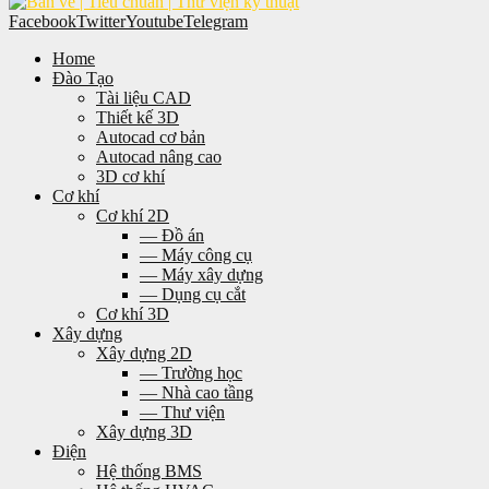
Facebook
Twitter
Youtube
Telegram
Home
Đào Tạo
Tài liệu CAD
Thiết kế 3D
Autocad cơ bản
Autocad nâng cao
3D cơ khí
Cơ khí
Cơ khí 2D
— Đồ án
— Máy công cụ
— Máy xây dựng
— Dụng cụ cắt
Cơ khí 3D
Xây dựng
Xây dựng 2D
— Trường học
— Nhà cao tầng
— Thư viện
Xây dựng 3D
Điện
Hệ thống BMS