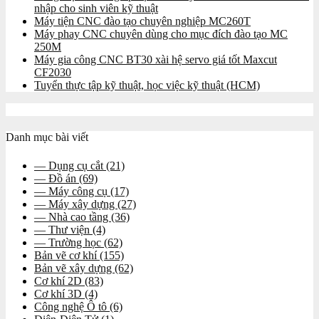
nhập cho sinh viên kỹ thuật
Máy tiện CNC đào tạo chuyên nghiệp MC260T
Máy phay CNC chuyên dùng cho mục đích đào tạo MC
250M
Máy gia công CNC BT30 xài hệ servo giá tốt Maxcut
CF2030
Tuyển thực tập kỹ thuật, học việc kỹ thuật (HCM)
Danh mục bài viết
— Dụng cụ cắt
(21)
— Đồ án
(69)
— Máy công cụ
(17)
— Máy xây dựng
(27)
— Nhà cao tầng
(36)
— Thư viện
(4)
— Trường học
(62)
Bản vẽ cơ khí
(155)
Bản vẽ xây dựng
(62)
Cơ khí 2D
(83)
Cơ khí 3D
(4)
Công nghệ Ô tô
(6)