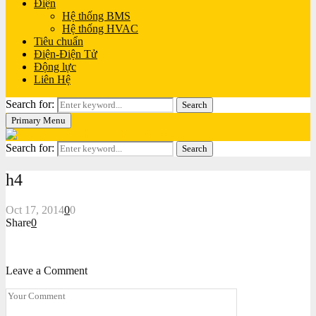
Điện
Hệ thống BMS
Hệ thống HVAC
Tiêu chuẩn
Điện-Điện Tử
Động lực
Liên Hệ
Search for:
Search
Primary Menu
Search for:
Search
h4
Oct 17, 2014
0
0
Share
0
Leave a Comment