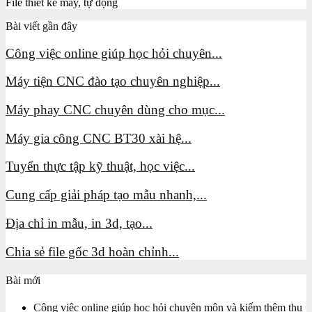
File thiết kế máy, tự động
Bài viết gần đây
Công việc online giúp học hỏi chuyên...
Máy tiện CNC đào tạo chuyên nghiệp...
Máy phay CNC chuyên dùng cho mục...
Máy gia công CNC BT30 xài hệ...
Tuyển thực tập kỹ thuật, học việc...
Cung cấp giải pháp tạo mẫu nhanh,...
Địa chỉ in mẫu, in 3d, tạo...
Chia sẻ file gốc 3d hoàn chỉnh...
Bài mới
Công việc online giúp học hỏi chuyên môn và kiếm thêm thu