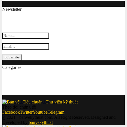
Newsletter
Subscribe my Newsletter for new blog posts, tips & new photos.
Let's stay updated!
Categories
Bản vẽ cơ khí
(155)
Tiêu chuẩn
(152)
Thi công
(86)
Cơ khí 2D
(83)
Theo dõi chúng tôi
Facebook
Twitter
Youtube
Telegram
@2021 - banvekythuat.com. All Right Reserved. Designed and
Developed by
banvekythuat