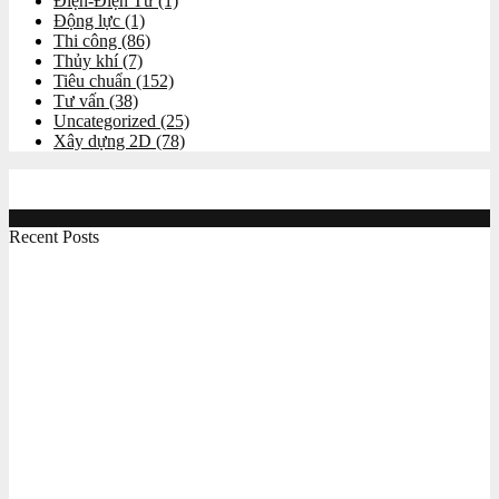
Điện-Điện Tử
(1)
Động lực
(1)
Thi công
(86)
Thủy khí
(7)
Tiêu chuẩn
(152)
Tư vấn
(38)
Uncategorized
(25)
Xây dựng 2D
(78)
Recent Posts
Công việc online giúp học hỏi chuyên môn và kiếm
thêm thu nhập cho sinh viên kỹ thuật
Máy tiện CNC đào tạo chuyên nghiệp MC260T
Máy phay CNC chuyên dùng cho mục đích đào tạo
MC 250M
Máy gia công CNC BT30 xài hệ servo giá tốt Maxcut
CF2030