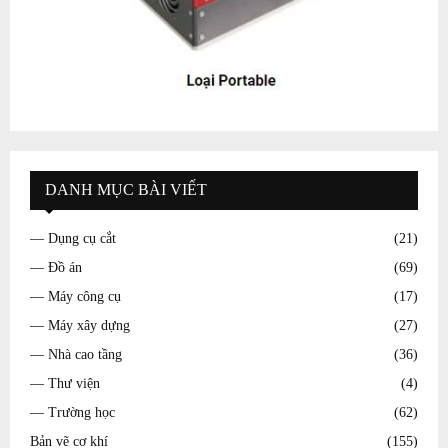
DANH MỤC BÀI VIẾT
— Dụng cụ cắt
(21)
— Đồ án
(69)
— Máy công cụ
(17)
— Máy xây dựng
(27)
— Nhà cao tầng
(36)
— Thư viện
(4)
— Trường học
(62)
Bản vẽ cơ khí
(155)