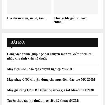
Địa chỉ in mẫu, in 3d, tạo...
Chia sẻ file gốc 3d hoàn
chỉnh...
BÀI MỚI
Công việc online giúp học hỏi chuyên môn và kiếm thêm thu
nhập cho sinh viên kỹ thuật
Máy tiện CNC đào tạo chuyên nghiệp MC260T
Máy phay CNC chuyên dùng cho mục đích đào tạo MC 250M
Máy gia công CNC BT30 xài hệ servo giá tốt Maxcut CF2030
Tuyển thực tập kỹ thuật, học việc kỹ thuật (HCM)