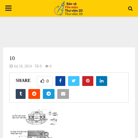
PRIMARY
MENU
10
Jul 18, 2014
0
0
SHARE
0