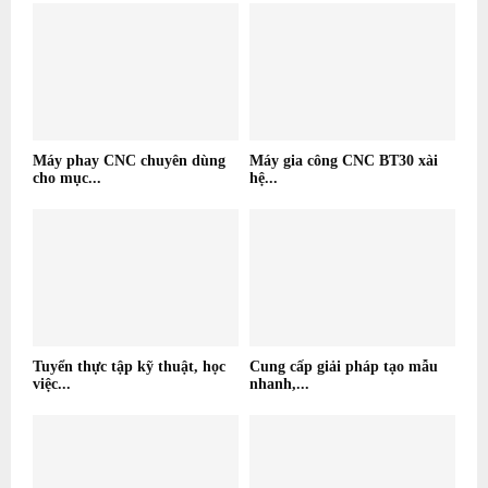
Máy phay CNC chuyên dùng
Máy gia công CNC BT30 xài
cho mục...
hệ...
Tuyển thực tập kỹ thuật, học
Cung cấp giải pháp tạo mẫu
việc...
nhanh,...