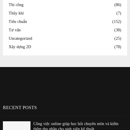
Thi công
(86)
Thủy khí
(7)
Tiêu chuẩn
(152)
Tư vấn
(38)
Uncategorized
(25)
Xây dựng 2D
(78)
RECENT POSTS
Công việc online giúp học hỏi chuyên môn và kiếm
thêm thu nhập cho sinh viên kỹ thuật