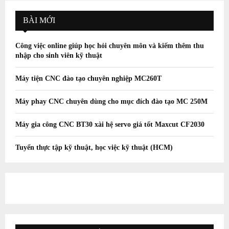
BÀI MỚI
Công việc online giúp học hỏi chuyên môn và kiếm thêm thu
nhập cho sinh viên kỹ thuật
Máy tiện CNC đào tạo chuyên nghiệp MC260T
Máy phay CNC chuyên dùng cho mục đích đào tạo MC 250M
Máy gia công CNC BT30 xài hệ servo giá tốt Maxcut CF2030
Tuyển thực tập kỹ thuật, học việc kỹ thuật (HCM)