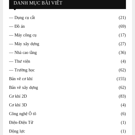
DANH MỤC BÀI VIẾT
— Dụng cụ cắt
(21)
— Đồ án
(69)
— Máy công cụ
(17)
— Máy xây dựng
(27)
— Nhà cao tầng
(36)
— Thư viện
(4)
— Trường học
(62)
Bản vẽ cơ khí
(155)
Bản vẽ xây dựng
(62)
Cơ khí 2D
(83)
Cơ khí 3D
(4)
Công nghệ Ô tô
(6)
Điện-Điện Tử
(1)
Động lực
(1)