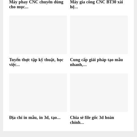
Máy phay CNC chuyên dùng
Máy gia công CNC BT30 xài
cho mục...
hệ...
Tuyển thực tập kỹ thuật, học
Cung cấp giải pháp tạo mẫu
việc...
nhanh,...
Địa chỉ in mẫu, in 3d, tạo...
Chia sẻ file gốc 3d hoàn
chỉnh...