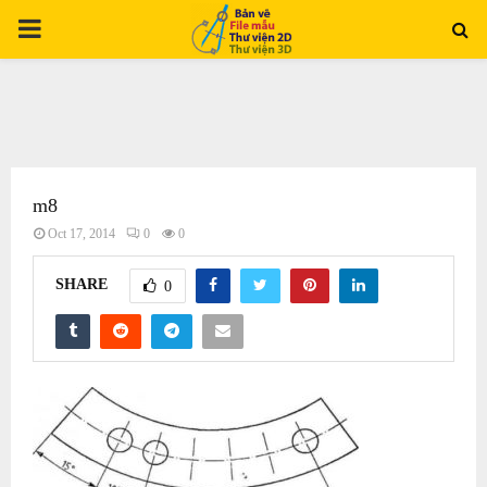
PRIMARY
MENU
m8
Oct 17, 2014
0
0
SHARE
0