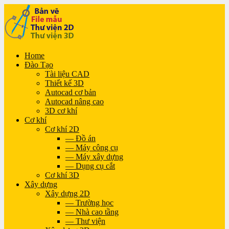
Home
Đào Tạo
Tài liệu CAD
Thiết kế 3D
Autocad cơ bản
Autocad nâng cao
3D cơ khí
Cơ khí
Cơ khí 2D
— Đồ án
— Máy công cụ
— Máy xây dựng
— Dụng cụ cắt
Cơ khí 3D
Xây dựng
Xây dựng 2D
— Trường học
— Nhà cao tầng
— Thư viện