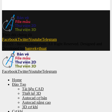
Thi công
(86)
Cơ khí 2D
(83)
Theo dõi chúng tôi
Facebook
Twitter
Youtube
Telegram
@2021 - banvekythuat.com. All Right Reserved. Designed and
Developed by
banvekythuat
Facebook
Twitter
Youtube
Telegram
Home
Đào Tạo
Tài liệu CAD
Thiết kế 3D
Autocad cơ bản
Autocad nâng cao
3D cơ khí
Cơ khí