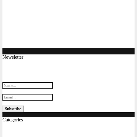
Máy tiện CNC đào tạo chuyên nghiệp MC260T
Máy phay CNC chuyên dùng cho mục đích đào tạo
MC 250M
Máy gia công CNC BT30 xài hệ servo giá tốt Maxcut
CF2030
Newsletter
Subscribe my Newsletter for new blog posts, tips & new photos.
Let's stay updated!
Categories
Bản vẽ cơ khí
(155)
Tiêu chuẩn
(152)