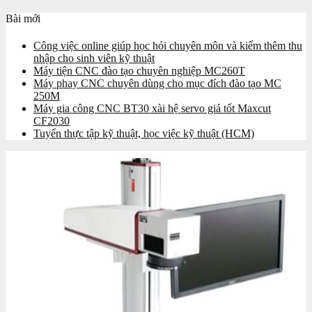
Bài mới
Công việc online giúp học hỏi chuyên môn và kiếm thêm thu
nhập cho sinh viên kỹ thuật
Máy tiện CNC đào tạo chuyên nghiệp MC260T
Máy phay CNC chuyên dùng cho mục đích đào tạo MC
250M
Máy gia công CNC BT30 xài hệ servo giá tốt Maxcut
CF2030
Tuyển thực tập kỹ thuật, học việc kỹ thuật (HCM)