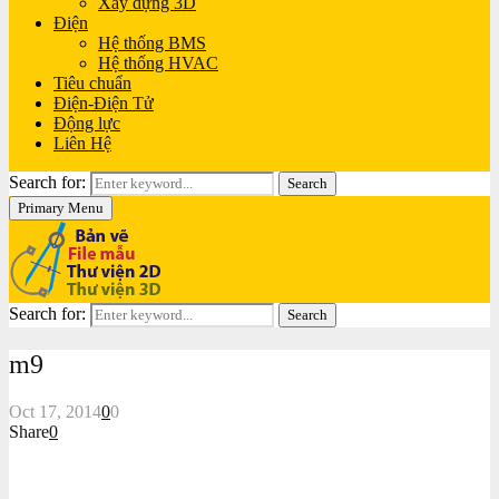
Xây dựng 3D
Điện
Hệ thống BMS
Hệ thống HVAC
Tiêu chuẩn
Điện-Điện Tử
Động lực
Liên Hệ
Search for:
Search
Primary Menu
Search for:
Search
m9
Oct 17, 2014
0
0
Share
0