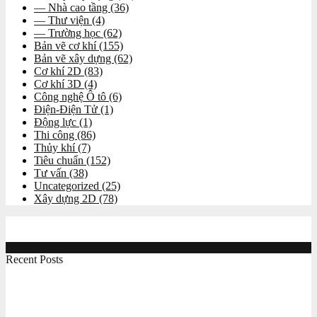
— Nhà cao tầng
(36)
— Thư viện
(4)
— Trường học
(62)
Bản vẽ cơ khí
(155)
Bản vẽ xây dựng
(62)
Cơ khí 2D
(83)
Cơ khí 3D
(4)
Công nghệ Ô tô
(6)
Điện-Điện Tử
(1)
Động lực
(1)
Thi công
(86)
Thủy khí
(7)
Tiêu chuẩn
(152)
Tư vấn
(38)
Uncategorized
(25)
Xây dựng 2D
(78)
Recent Posts
Công việc online giúp học hỏi chuyên môn và kiếm
thêm thu nhập cho sinh viên kỹ thuật