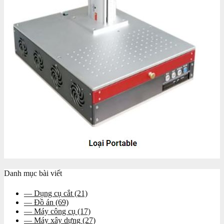
Danh mục bài viết
— Dụng cụ cắt
(21)
— Đồ án
(69)
— Máy công cụ
(17)
— Máy xây dựng
(27)