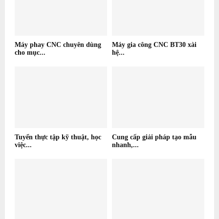
Máy phay CNC chuyên dùng
Máy gia công CNC BT30 xài
cho mục...
hệ...
Tuyển thực tập kỹ thuật, học
Cung cấp giải pháp tạo mẫu
việc...
nhanh,...