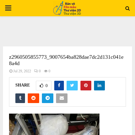
PRIMARY
MENU
z2960505855773_9007654ba828dae7dc2d131c041e
8a4d
Jul 29, 2022
0
0
SHARE
0