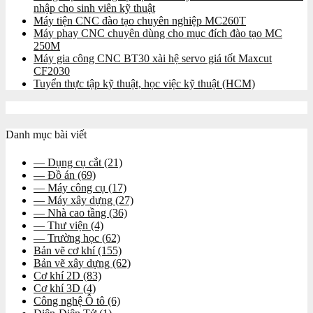
nhập cho sinh viên kỹ thuật
Máy tiện CNC đào tạo chuyên nghiệp MC260T
Máy phay CNC chuyên dùng cho mục đích đào tạo MC
250M
Máy gia công CNC BT30 xài hệ servo giá tốt Maxcut
CF2030
Tuyển thực tập kỹ thuật, học việc kỹ thuật (HCM)
Danh mục bài viết
— Dụng cụ cắt
(21)
— Đồ án
(69)
— Máy công cụ
(17)
— Máy xây dựng
(27)
— Nhà cao tầng
(36)
— Thư viện
(4)
— Trường học
(62)
Bản vẽ cơ khí
(155)
Bản vẽ xây dựng
(62)
Cơ khí 2D
(83)
Cơ khí 3D
(4)
Công nghệ Ô tô
(6)