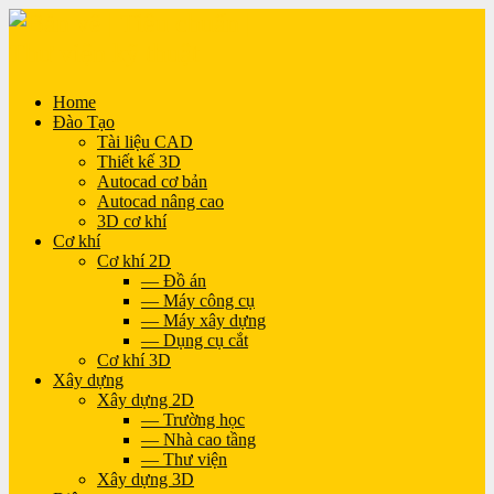
Home
Đào Tạo
Tài liệu CAD
Thiết kế 3D
Autocad cơ bản
Autocad nâng cao
3D cơ khí
Cơ khí
Cơ khí 2D
— Đồ án
— Máy công cụ
— Máy xây dựng
— Dụng cụ cắt
Cơ khí 3D
Xây dựng
Xây dựng 2D
— Trường học
— Nhà cao tầng
— Thư viện
Xây dựng 3D