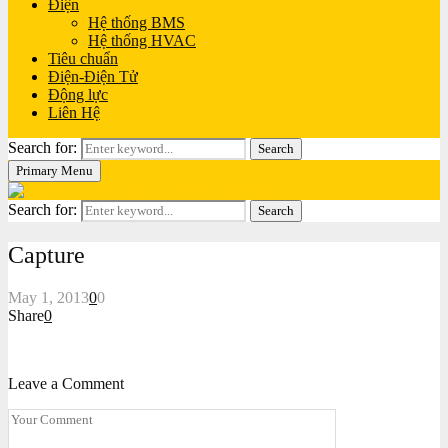
Điện
Hệ thống BMS
Hệ thống HVAC
Tiêu chuẩn
Điện-Điện Tử
Động lực
Liên Hệ
Search for:
Search
Primary Menu
Search for:
Search
Capture
May 1, 2013
0
0
Share
0
Leave a Comment