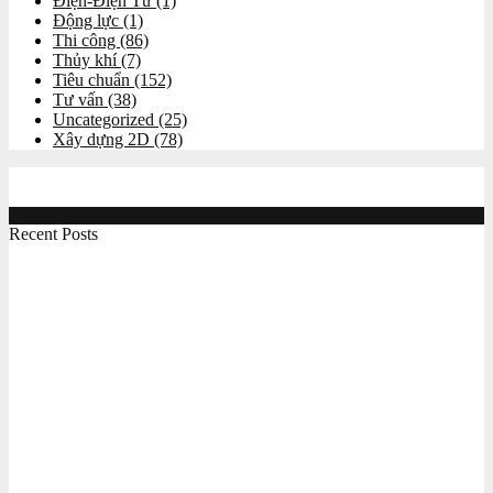
Điện-Điện Tử
(1)
Động lực
(1)
Thi công
(86)
Thủy khí
(7)
Tiêu chuẩn
(152)
Tư vấn
(38)
Uncategorized
(25)
Xây dựng 2D
(78)
Recent Posts
Công việc online giúp học hỏi chuyên môn và kiếm
thêm thu nhập cho sinh viên kỹ thuật
Máy tiện CNC đào tạo chuyên nghiệp MC260T
Máy phay CNC chuyên dùng cho mục đích đào tạo
MC 250M
Máy gia công CNC BT30 xài hệ servo giá tốt Maxcut
CF2030