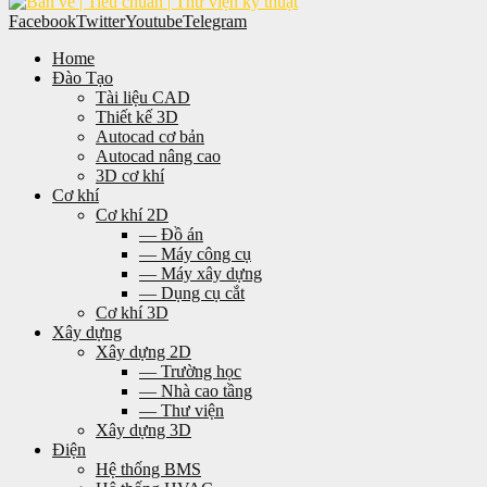
Facebook
Twitter
Youtube
Telegram
Home
Đào Tạo
Tài liệu CAD
Thiết kế 3D
Autocad cơ bản
Autocad nâng cao
3D cơ khí
Cơ khí
Cơ khí 2D
— Đồ án
— Máy công cụ
— Máy xây dựng
— Dụng cụ cắt
Cơ khí 3D
Xây dựng
Xây dựng 2D
— Trường học
— Nhà cao tầng
— Thư viện
Xây dựng 3D
Điện
Hệ thống BMS