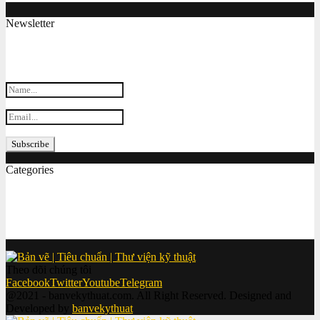
Newsletter
Subscribe my Newsletter for new blog posts, tips & new photos.
Let's stay updated!
Categories
Bản vẽ cơ khí
(155)
Tiêu chuẩn
(152)
Thi công
(86)
Cơ khí 2D
(83)
Theo dõi chúng tôi
Facebook
Twitter
Youtube
Telegram
@2021 - banvekythuat.com. All Right Reserved. Designed and
Developed by
banvekythuat