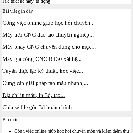
File thiết kế máy, tự động
Bài viết gần đây
Công việc online giúp học hỏi chuyên...
Máy tiện CNC đào tạo chuyên nghiệp...
Máy phay CNC chuyên dùng cho mục...
Máy gia công CNC BT30 xài hệ...
Tuyển thực tập kỹ thuật, học việc...
Cung cấp giải pháp tạo mẫu nhanh,...
Địa chỉ in mẫu, in 3d, tạo...
Chia sẻ file gốc 3d hoàn chỉnh...
Bài mới
Công việc online giúp học hỏi chuyên môn và kiếm thêm thu