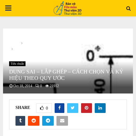
PRIMARY
MENU
Home
Tiêu chuẩn
DUNG SAI – LẮP GHÉP – CÁCH CHỌN VÀ KỶ HIỆU THEO QUY
ƯỚC
Tiêu chuẩn
DUNG SAI – LẮP GHÉP – CÁCH CHỌN VÀ KỶ
HIỆU THEO QUY ƯỚC
Oct 18, 2014
0
21912
SHARE
0