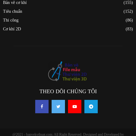
Bản vẽ cơ khí
(155)
Tiêu chuẩn
(152)
Thi công
(86)
Cơ khí 2D
(83)
THEO DÕI CHÚNG TÔI
@2021 - banvekythuat.com. All Right Reserved. Designed and Developed by