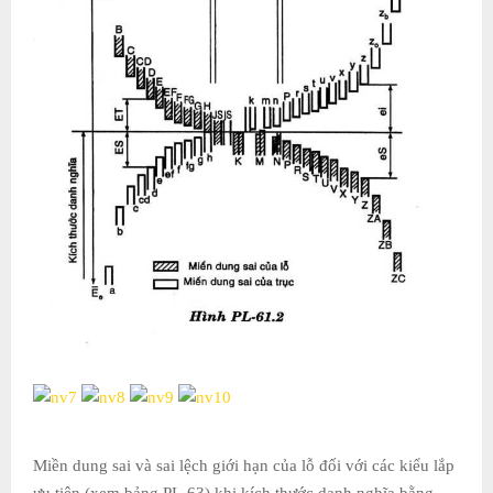
Miền dung sai và sai lệch giới hạn của lỗ đối với các kiểu lắp
ưu tiên (xem bảng PL-63) khi kích thước danh nghĩa bằng