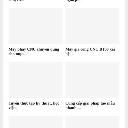
Máy phay CNC chuyên dùng
Máy gia công CNC BT30 xài
cho mục...
hệ...
Tuyển thực tập kỹ thuật, học
Cung cấp giải pháp tạo mẫu
việc...
nhanh,...