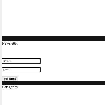
Công việc online giúp học hỏi chuyên môn và kiếm thêm
Máy tiện CNC đào tạo chuyên nghiệp MC260T
Máy phay CNC chuyên dùng cho mục đích đào tạo M
Máy gia công CNC BT30 xài hệ servo giá tốt Maxcut C
Newsletter
Subscribe my Newsletter for new blog posts, tips & new photos. Let's
Categories
Bản vẽ cơ khí
(155)
Tiêu chuẩn
(152)
Thi công
(86)