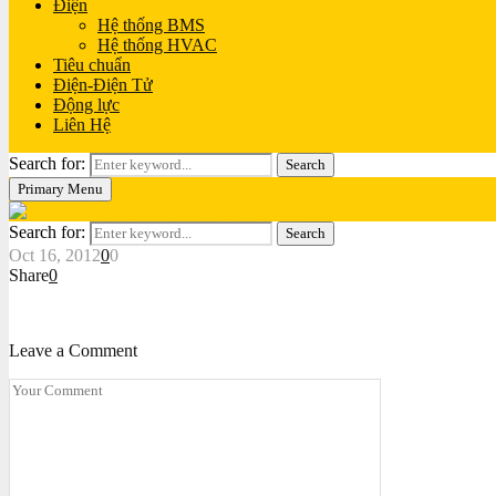
Điện
Hệ thống BMS
Hệ thống HVAC
Tiêu chuẩn
Điện-Điện Tử
Động lực
Liên Hệ
Search for:
Search
Primary Menu
Search for:
Search
Oct 16, 2012
0
0
Share
0
Leave a Comment