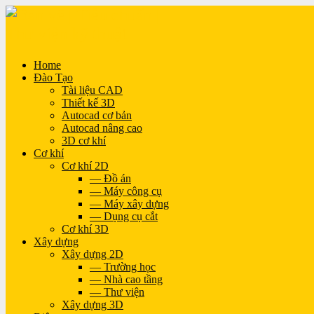
Home
Đào Tạo
Tài liệu CAD
Thiết kế 3D
Autocad cơ bản
Autocad nâng cao
3D cơ khí
Cơ khí
Cơ khí 2D
— Đồ án
— Máy công cụ
— Máy xây dựng
— Dụng cụ cắt
Cơ khí 3D
Xây dựng
Xây dựng 2D
— Trường học
— Nhà cao tầng
— Thư viện
Xây dựng 3D