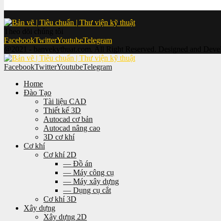
Cơ khí 2D
(83)
Theo dõi chúng tôi
Facebook
Twitter
Youtube
Telegram
@2021 - banvekythuat.com. All Right Reserved. Designed and Dev
Facebook
Twitter
Youtube
Telegram
Home
Đào Tạo
Tài liệu CAD
Thiết kế 3D
Autocad cơ bản
Autocad nâng cao
3D cơ khí
Cơ khí
Cơ khí 2D
— Đồ án
— Máy công cụ
— Máy xây dựng
— Dụng cụ cắt
Cơ khí 3D
Xây dựng
Xây dựng 2D