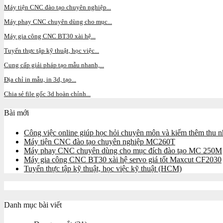
Máy tiện CNC đào tạo chuyên nghiệp...
Máy phay CNC chuyên dùng cho mục...
Máy gia công CNC BT30 xài hệ...
Tuyển thực tập kỹ thuật, học việc...
Cung cấp giải pháp tạo mẫu nhanh,...
Địa chỉ in mẫu, in 3d, tạo...
Chia sẻ file gốc 3d hoàn chỉnh...
Bài mới
Công việc online giúp học hỏi chuyên môn và kiếm thêm thu nh
Máy tiện CNC đào tạo chuyên nghiệp MC260T
Máy phay CNC chuyên dùng cho mục đích đào tạo MC 250M
Máy gia công CNC BT30 xài hệ servo giá tốt Maxcut CF2030
Tuyển thực tập kỹ thuật, học việc kỹ thuật (HCM)
Danh mục bài viết