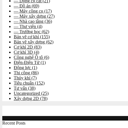
— Dụng cụ cắt
(21)
— Đồ án
(69)
— Máy công cụ
(17)
— Máy xây dựng
(27)
— Nhà cao tầng
(36)
— Thư viện
(4)
— Trường học
(62)
Bản vẽ cơ khí
(155)
Bản vẽ xây dựng
(62)
Cơ khí 2D
(83)
Cơ khí 3D
(4)
Công nghệ Ô tô
(6)
Điện-Điện Tử
(1)
Động lực
(1)
Thi công
(86)
Thủy khí
(7)
Tiêu chuẩn
(152)
Tư vấn
(38)
Uncategorized
(25)
Xây dựng 2D
(78)
Recent Posts