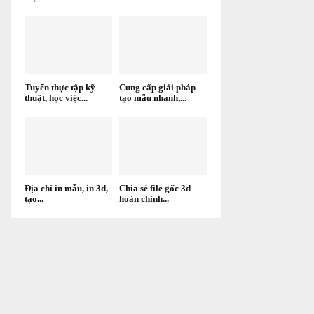
Tuyển thực tập kỹ
Cung cấp giải pháp
thuật, học việc...
tạo mẫu nhanh,...
Địa chỉ in mẫu, in 3d,
Chia sẻ file gốc 3d
tạo...
hoàn chỉnh...