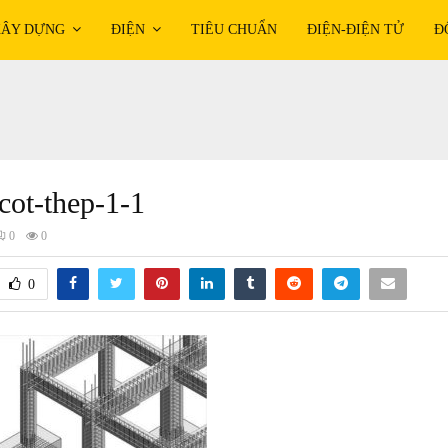
ÂY DỰNG
ĐIỆN
TIÊU CHUẨN
ĐIỆN-ĐIỆN TỬ
Đ
cot-thep-1-1
0
0
0