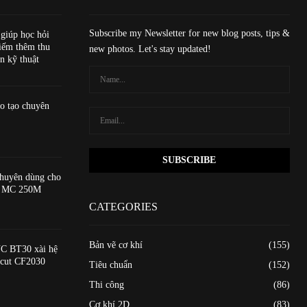
Subscribe my Newsletter for new blog posts, tips &
 giúp học hỏi
iếm thêm thu
new photos. Let's stay updated!
n kỹ thuật
o tạo chuyên
huyên dùng cho
ạo MC 250M
CATEGORIES
Bản vẽ cơ khí
(155)
C BT30 xài hệ
xcut CF2030
Tiêu chuẩn
(152)
Thi công
(86)
Cơ khí 2D
(83)