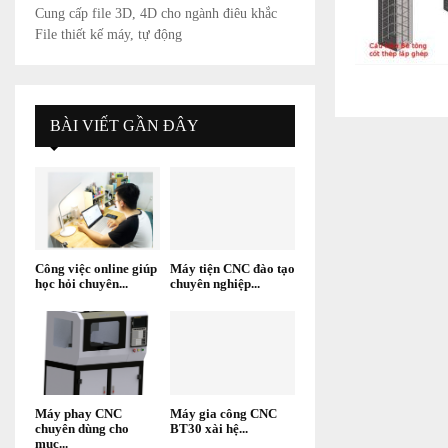
Cung cấp file 3D, 4D cho ngành điêu khắc
File thiết kế máy, tự động
BÀI VIẾT GẦN ĐÂY
Công việc online giúp
Máy tiện CNC đào tạo
học hỏi chuyên...
chuyên nghiệp...
Máy phay CNC
Máy gia công CNC
chuyên dùng cho
BT30 xài hệ...
mục...