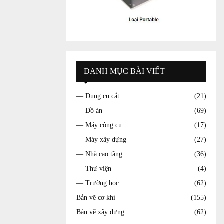
DANH MỤC BÀI VIẾT
— Dụng cụ cắt
(21)
— Đồ án
(69)
— Máy công cụ
(17)
— Máy xây dựng
(27)
— Nhà cao tầng
(36)
— Thư viện
(4)
— Trường học
(62)
Bản vẽ cơ khí
(155)
Bản vẽ xây dựng
(62)