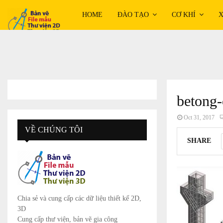
HOME
ĐÀO TẠO
CƠ KHÍ
X
betong-
Oct 31, 2017
VỀ CHÚNG TÔI
SHARE
Chia sẻ và cung cấp các dữ liệu thiết kế 2D,
3D
Cung cấp thư viện, bản vẽ gia công