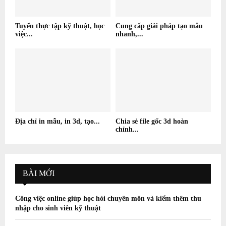
Tuyển thực tập kỹ thuật, học
Cung cấp giải pháp tạo mẫu
việc...
nhanh,...
Địa chỉ in mẫu, in 3d, tạo...
Chia sẻ file gốc 3d hoàn
chỉnh...
BÀI MỚI
Công việc online giúp học hỏi chuyên môn và kiếm thêm thu
nhập cho sinh viên kỹ thuật