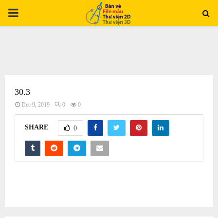
PRIMARY
MENU
30.3
Dec 9, 2019
0
0
SHARE
0