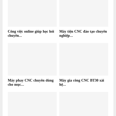
Công việc online giúp học hỏi
Máy tiện CNC đào tạo chuyên
chuyên...
nghiệp...
Máy phay CNC chuyên dùng
Máy gia công CNC BT30 xài
cho mục...
hệ...