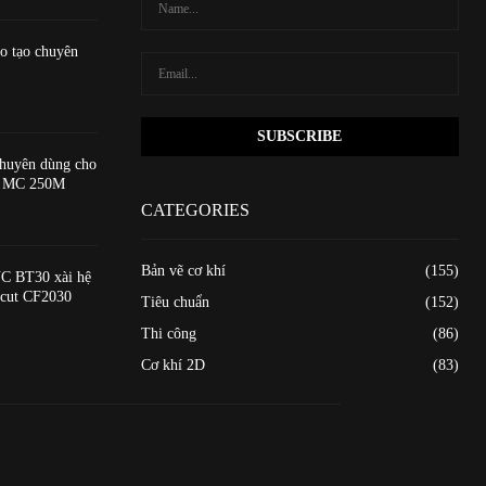
o tạo chuyên
huyên dùng cho
ạo MC 250M
CATEGORIES
Bản vẽ cơ khí
(155)
C BT30 xài hệ
xcut CF2030
Tiêu chuẩn
(152)
Thi công
(86)
Cơ khí 2D
(83)