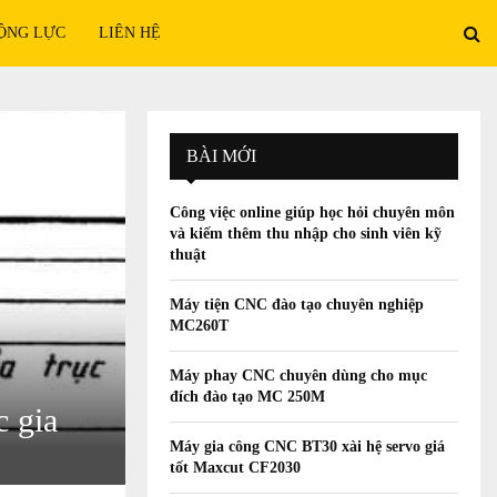
ỘNG LỰC
LIÊN HỆ
BÀI MỚI
Công việc online giúp học hỏi chuyên môn
và kiếm thêm thu nhập cho sinh viên kỹ
thuật
Máy tiện CNC đào tạo chuyên nghiệp
MC260T
Máy phay CNC chuyên dùng cho mục
đích đào tạo MC 250M
c gia
Máy gia công CNC BT30 xài hệ servo giá
tốt Maxcut CF2030