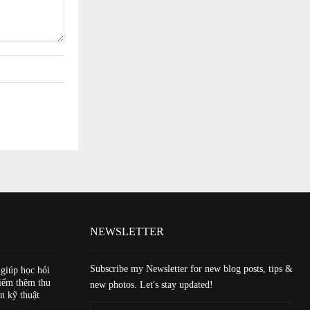
NEWSLETTER
Subscribe my Newsletter for new blog posts, tips &
 giúp học hỏi
iếm thêm thu
new photos. Let's stay updated!
n kỹ thuật