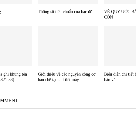
g
Thông số tiêu chuẩn của bạc đỡ
VẼ QUY ƯỚC B
CÔN
và ghi khung tên
Giới thiệu về các nguyên công cơ
Biểu diễn chi tiết 
3821-83)
bản chế tạo chi tiết máy
bản vẽ
OMMENT