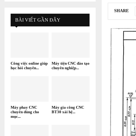
SHARE
BÀI VIẾT GẦN ĐÂY
Công việc online giúp
Máy tiện CNC đào tạo
học hỏi chuyên...
chuyên nghiệp...
Máy phay CNC
Máy gia công CNC
chuyên dùng cho
BT30 xài hệ...
mục...