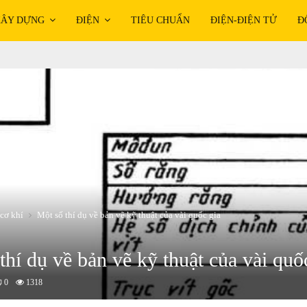
ÂY DỰNG
ĐIỆN
TIÊU CHUẨN
ĐIỆN-ĐIỆN TỬ
Đ
cơ khí
Một số thí dụ về bản vẽ kỹ thuật của vài quốc gia
thí dụ về bản vẽ kỹ thuật của vài quố
0
1318