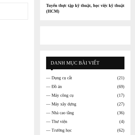
Tuyển thực tập kỹ thuật, học việc kỹ thuật
(HCM)
DANH MỤC BÀI VIẾT
— Dụng cụ cắt
(21)
— Đồ án
(69)
— Máy công cụ
(17)
— Máy xây dựng
(27)
— Nhà cao tầng
(36)
— Thư viện
(4)
— Trường học
(62)