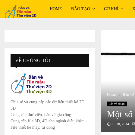
HOME
ĐÀO TẠO
CƠ KHÍ
X
VỀ CHÚNG TÔI
Home
Bản vẽ 
Chia sẻ và cung cấp các dữ liệu thiết kế 2D,
Bản vẽ cơ khí
3D
Một số 
Cung cấp thư viện, bản vẽ gia công
Cung cấp file 3D, 4D cho ngành điêu khắc
Jul 18, 2014
File thiết kế máy, tự động