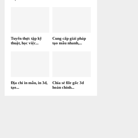
Tuyển thực tập kỹ
Cung cấp giải pháp
thuật, học việc...
tạo mẫu nhanh,...
Địa chỉ in mẫu, in 3d,
Chia sẻ file gốc 3d
tạo...
hoàn chỉnh...