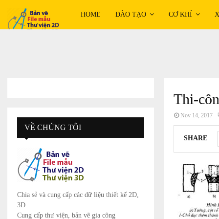
HOME
ĐÀO TẠO
CƠ KHÍ
X
Thi-cô
Nov 14, 2017
VỀ CHÚNG TÔI
SHARE
Chia sẻ và cung cấp các dữ liệu thiết kế 2D,
3D
Cung cấp thư viện, bản vẽ gia công