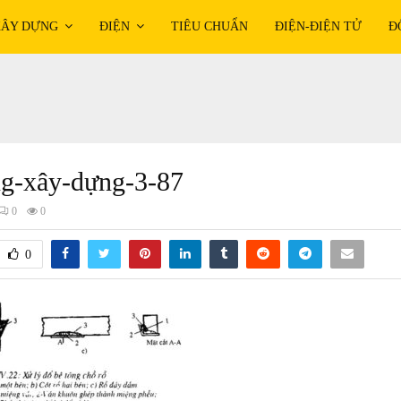
ÂY DỰNG
ĐIỆN
TIÊU CHUẨN
ĐIỆN-ĐIỆN TỬ
Đ
ng-xây-dựng-3-87
0
0
0