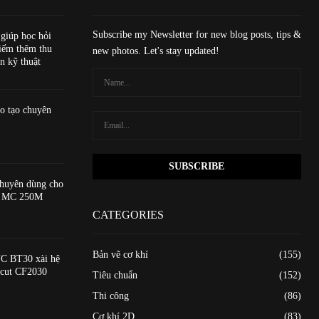
Subscribe my Newsletter for new blog posts, tips &
 giúp học hỏi
iếm thêm thu
new photos. Let's stay updated!
n kỹ thuật
o tạo chuyên
huyên dùng cho
ạo MC 250M
CATEGORIES
Bản vẽ cơ khí
(155)
C BT30 xài hệ
xcut CF2030
Tiêu chuẩn
(152)
Thi công
(86)
Cơ khí 2D
(83)