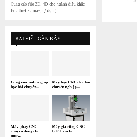
Cung cấp file 3D, 4D cho ngành điêu khắc
File thiết kế máy, tự động
BÀI VIẾT GẦN ĐÂY
Công việc online giúp
Máy tiện CNC đào tạo
học hỏi chuyên...
chuyên nghiệp...
Máy phay CNC
Máy gia công CNC
chuyên dùng cho
BT30 xài hệ...
mục...