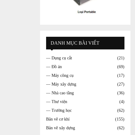
DANH MỤC BÀI VIẾT
— Dụng cụ cắt
(21)
— Đồ án
(69)
— Máy công cụ
(17)
— Máy xây dựng
(27)
— Nhà cao tầng
(36)
— Thư viện
(4)
— Trường học
(62)
Bản vẽ cơ khí
(155)
Bản vẽ xây dựng
(62)