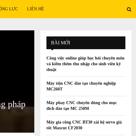
ỘNG LỰC
LIÊN HỆ
BÀI MỚI
Công việc online giúp học hỏi chuyên môn
và kiếm thêm thu nhập cho sinh viên kỹ
thuật
Máy tiện CNC đào tạo chuyên nghiệp
MC260T
ng pháp
Máy phay CNC chuyên dùng cho mục
đích đào tạo MC 250M
Máy gia công CNC BT30 xài hệ servo giá
tốt Maxcut CF2030