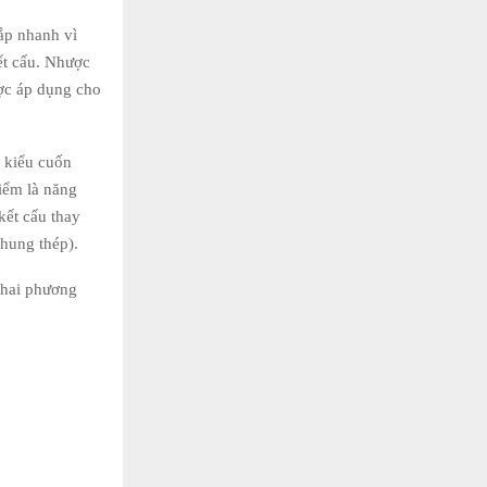
lắp nhanh vì
ết cấu. Nhược
ợc áp dụng cho
o kiểu cuốn
iểm là năng
kết cấu thay
khung thép).
 hai phương