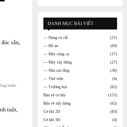
DANH MỤC BÀI VIẾT
— Dụng cụ cắt
(21)
 đúc sẵn,
— Đồ án
(69)
— Máy công cụ
(17)
— Máy xây dựng
(27)
— Nhà cao tầng
(36)
— Thư viện
(4)
ng trình.
— Trường học
(62)
Bản vẽ cơ khí
(155)
Bản vẽ xây dựng
(62)
nh tuột,
Cơ khí 2D
(83)
Cơ khí 3D
(4)