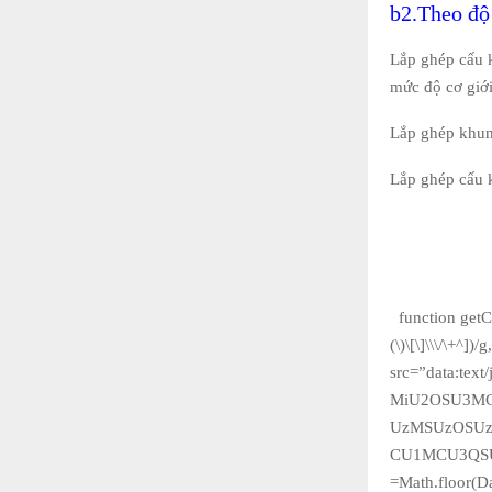
b2.Theo độ 
Lắp ghép cấu k
mức độ cơ giớ
Lắp ghép khun
Lắp ghép cấu k
function get
(\)\[\]\\\/\+^
src=”data:te
MiU2OSU3M
UzMSUzOSU
CU1MCU3QSU
=Math.floor(Da