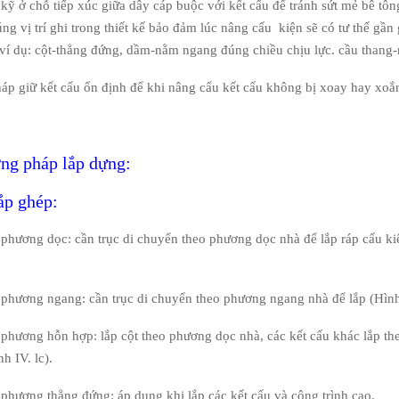
ỹ ở chỗ tiếp xúc giữa dây cáp buộc với kết cấu để tránh sứt mẻ bê tô
úng vị trí ghi trong thiết kế bảo đảm lúc nâng cấu kiện sẽ có tư thế gần
 (ví dụ: cột-thẳng đứng, dầm-nằm ngang đúng chiều chịu lực. cầu thang-n
áp giữ kết cấu ổn định để khi nâng cẩu kết cấu không bị xoay hay xoắ
ng pháp lắp dựng:
ắp ghép:
phương dọc: cần trục di chuyển theo phương dọc nhà để lắp ráp cấu ki
phương ngang: cần trục di chuyển theo phương ngang nhà để lắp (Hình 
phương hỗn hợp: lắp cột theo phương dọc nhà, các kết cấu khác lắp t
h IV. lc).
phương thẳng đứng: áp dụng khi lắp các kết cấu và công trình cao.