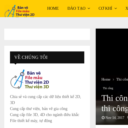
HOME
ĐÀO TẠO
CƠ KHÍ
X
VỀ CHÚNG TÔI
Home
Thi cô
Thi công
Thi cô
Chia sẻ và cung cấp các dữ liệu thiết kế 2D,
3D
thi côn
Cung cấp thư viện, bản vẽ gia công
Cung cấp file 3D, 4D cho ngành điêu khắc
Nov 14, 2017
File thiết kế máy, tự động