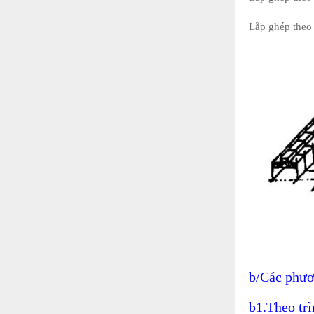
Lắp ghép theo 
b/Các phươ
b1.Theo trì