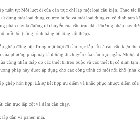
p tuần tự: Mỗi lượt đi của cần trục chỉ lắp một loại cấu kiện. Thao tác 
ỉ sử dụng một loại dụng cụ treo buộc và một loại dụng cụ cố định tạm k
ng pháp này là đường di chuyển của cần trục dài. Phương pháp này đư
mối nối ướt (công trình bằng bê tông cốt thép).
p ghép đồng bộ: Trong một lượt đi cần trục lắp tất cả các cấu kiện the
m của phương pháp này là đường di chuyển của cần trục ngắn. Nhược đ
của công nhân thấp do các thiết bị treo buộc và các thiết bị cố định tạm 
Phương pháp này được áp dụng cho các công trình có mối nối khô (nhà 
ắp ghép hỗn hợp: Là sự kết hợp ưu điểm và khắc phục nhược điểm của
ất: cần trục lắp cột và đầm cần chạy.
i: lắp dàn và panen mái.