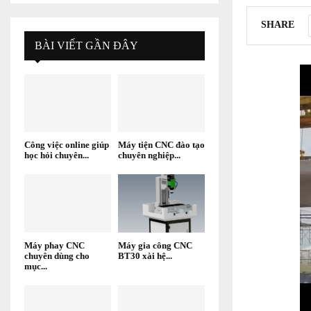
SHARE
BÀI VIẾT GẦN ĐÂY
Công việc online giúp
Máy tiện CNC đào tạo
học hỏi chuyên...
chuyên nghiệp...
Máy phay CNC
Máy gia công CNC
chuyên dùng cho
BT30 xài hệ...
mục...