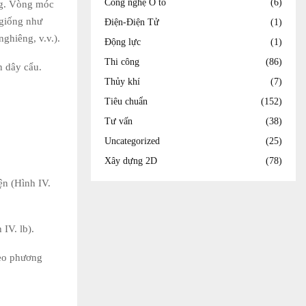
Công nghệ Ô tô
(6)
ng. Vòng móc
 giống như
Điện-Điện Tử
(1)
ghiêng, v.v.).
Động lực
(1)
Thi công
(86)
n dây cẩu.
Thủy khí
(7)
Tiêu chuẩn
(152)
Tư vấn
(38)
Uncategorized
(25)
Xây dựng 2D
(78)
ện (Hình IV.
IV. lb).
heo phương