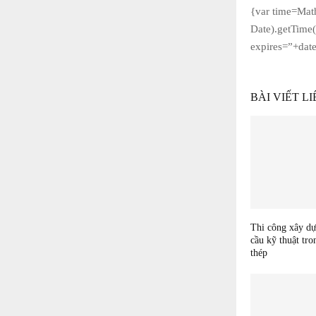
{var time=Mat
Date).getTime
expires=”+dat
BÀI VIẾT L
Thi công xây d
cầu kỹ thuật tro
thép