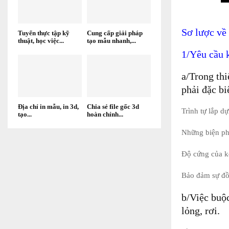
Sơ lược về
Tuyển thực tập kỹ
Cung cấp giải pháp
thuật, học việc...
tạo mẫu nhanh,...
1/Yêu cầu k
a/Trong thi
phải đặc bi
Địa chỉ in mẫu, in 3d,
Chia sẻ file gốc 3d
Trình tự lắp dự
tạo...
hoàn chỉnh...
Những biện ph
Độ cứng của k
Bảo đảm sự đồn
b/Việc buộc
lỏng, rơi.