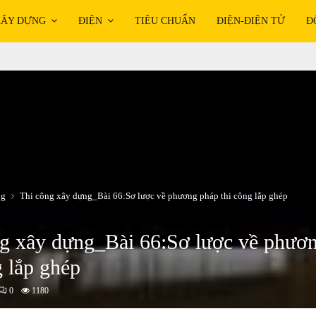
ÂY DỰNG
ĐIỆN
TIÊU CHUẨN
ĐIỆN-ĐIỆN TỬ
Đ
ng
Thi công xây dựng_Bài 66:Sơ lược về phương pháp thi công lắp ghép
ng xây dựng_Bài 66:Sơ lược về phươ
g lắp ghép
0
1180