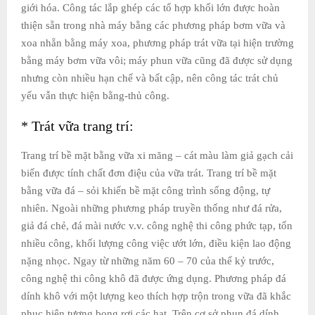
giới hóa. Công tác lắp ghép các tổ hợp khối lớn được hoàn
thiện sẵn trong nhà máy bằng các phương pháp bơm vữa và
xoa nhẵn bằng máy xoa, phương pháp trát vữa tại hiện trường
bằng máy bơm vữa vôi; máy phun vữa cũng đã được sử dụng
nhưng còn nhiều hạn chế và bất cập, nên công tác trát chủ
yếu vẫn thực hiện bằng-thủ công.
* Trát vữa trang trí:
Trang trí bề mặt bằng vữa xi măng – cát màu làm giả gạch cải
biến được tính chất đơn điệu của vữa trát. Trang trí bề mặt
bằng vữa đá – sỏi khiến bề mặt công trình sống động, tự
nhiên. Ngoài những phương pháp truyền thống như đá rửa,
giả đá chẻ, đá mài nước v.v. công nghệ thi công phức tạp, tốn
nhiều công, khối lượng công việc ướt lớn, điều kiện lao động
nặng nhọc. Ngay từ những năm 60 – 70 của thế kỷ trước,
công nghệ thi công khô đã được ứng dụng. Phương pháp đá
dính khô với một lượng keo thích hợp trộn trong vữa đã khắc
phục hiện tượng bong rơi các hạt. Trên cơ sở phun đá dính