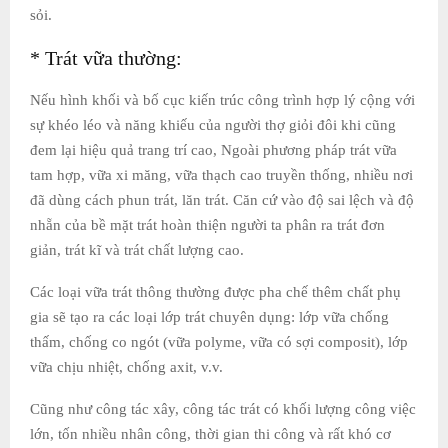
sỏi.
* Trát vữa thường:
Nếu hình khối và bố cục kiến trúc công trình hợp lý cộng với
sự khéo léo và năng khiếu của người thợ giỏi đôi khi cũng
đem lại hiệu quả trang trí cao, Ngoài phương pháp trát vữa
tam hợp, vữa xi măng, vữa thạch cao truyền thống, nhiều nơi
đã dùng cách phun trát, lăn trát. Căn cứ vào độ sai lệch và độ
nhẵn của bề mặt trát hoàn thiện người ta phân ra trát đơn
giản, trát kĩ và trát chất lượng cao.
Các loại vữa trát thông thường được pha chế thêm chất phụ
gia sẽ tạo ra các loại lớp trát chuyên dụng: lớp vữa chống
thấm, chống co ngót (vữa polyme, vữa có sợi composit), lớp
vữa chịu nhiệt, chống axit, v.v.
Cũng như công tác xây, công tác trát có khối lượng công việc
lớn, tốn nhiều nhân công, thời gian thi công và rất khó cơ