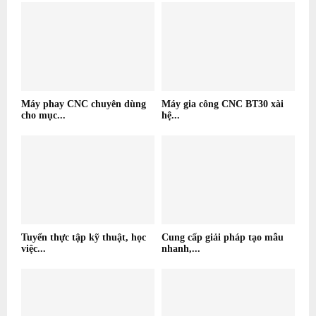
Máy phay CNC chuyên dùng
Máy gia công CNC BT30 xài
cho mục...
hệ...
Tuyển thực tập kỹ thuật, học
Cung cấp giải pháp tạo mẫu
việc...
nhanh,...