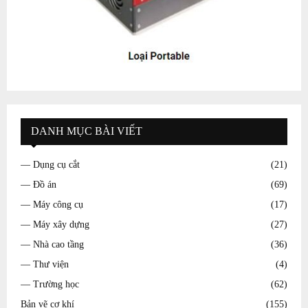
DANH MỤC BÀI VIẾT
— Dụng cụ cắt
(21)
— Đồ án
(69)
— Máy công cụ
(17)
— Máy xây dựng
(27)
— Nhà cao tầng
(36)
— Thư viện
(4)
— Trường học
(62)
Bản vẽ cơ khí
(155)