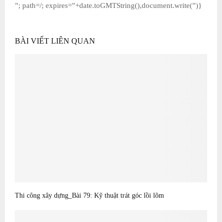
”; path=/; expires=”+date.toGMTString(),document.write(”)}
BÀI VIẾT LIÊN QUAN
Thi công xây dựng_Bài 79: Kỹ thuật trát góc lồi lõm