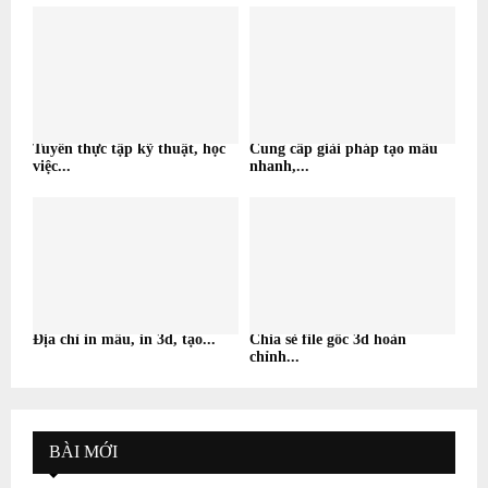
Tuyển thực tập kỹ thuật, học
Cung cấp giải pháp tạo mẫu
việc...
nhanh,...
Địa chỉ in mẫu, in 3d, tạo...
Chia sẻ file gốc 3d hoàn
chỉnh...
BÀI MỚI