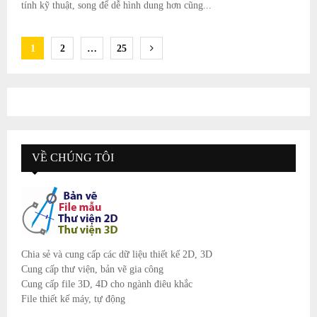
tính kỹ thuật, song để dễ hình dung hơn cũng...
Posts
1
2
…
25
navigation
VỀ CHÚNG TÔI
Chia sẻ và cung cấp các dữ liệu thiết kế 2D, 3D
Cung cấp thư viện, bản vẽ gia công
Cung cấp file 3D, 4D cho ngành điêu khắc
File thiết kế máy, tự động