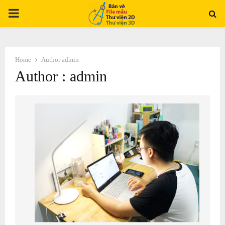
PRIMARY
MENU
Home
Author
admin
Author :
admin