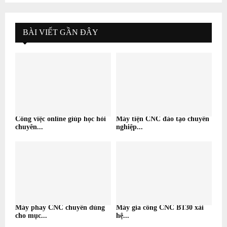
BÀI VIẾT GẦN ĐÂY
Công việc online giúp học hỏi
Máy tiện CNC đào tạo chuyên
chuyên...
nghiệp...
Máy phay CNC chuyên dùng
Máy gia công CNC BT30 xài
cho mục...
hệ...