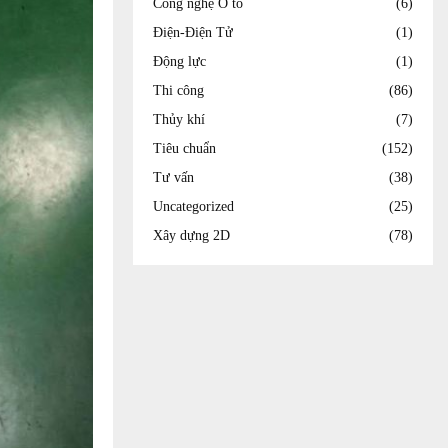
Công nghệ Ô tô
(6)
Điện-Điện Tử
(1)
Động lực
(1)
Thi công
(86)
Thủy khí
(7)
Tiêu chuẩn
(152)
Tư vấn
(38)
Uncategorized
(25)
Xây dựng 2D
(78)