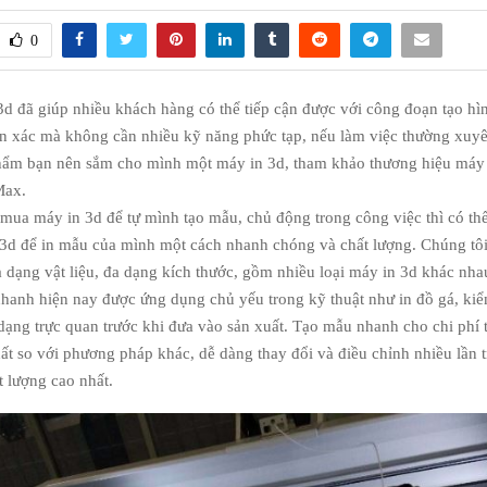
0
d đã giúp nhiều khách hàng có thể tiếp cận được với công đoạn tạo h
n xác mà không cần nhiều kỹ năng phức tạp, nếu làm việc thường xuy
hẩm bạn nên sắm cho mình một máy in 3d, tham khảo thương hiệu má
Max.
mua máy in 3d để tự mình tạo mẫu, chủ động trong công việc thì có thể
 3d để in mẫu của mình một cách nhanh chóng và chất lượng. Chúng tô
a dạng vật liệu, đa dạng kích thước, gồm nhiều loại máy in 3d khác nha
hanh hiện nay được ứng dụng chủ yếu trong kỹ thuật như in đồ gá, kiểm 
dạng trực quan trước khi đưa vào sản xuất. Tạo mẫu nhanh cho chi phí 
t so với phương pháp khác, dễ dàng thay đổi và điều chỉnh nhiều lần t
t lượng cao nhất.