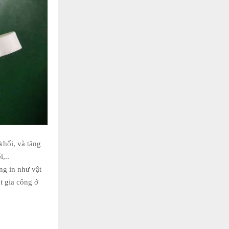
khối, và tăng
,..
ng in như vật
t gia công ở