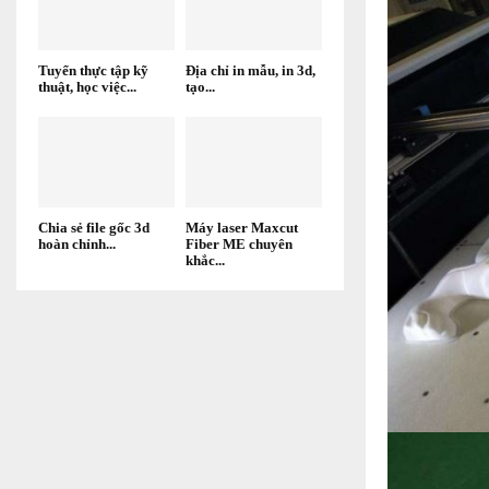
Tuyển thực tập kỹ
Địa chỉ in mẫu, in 3d,
thuật, học việc...
tạo...
Chia sẻ file gốc 3d
Máy laser Maxcut
hoàn chỉnh...
Fiber ME chuyên
khắc...