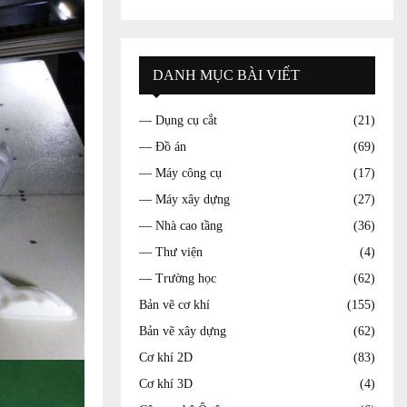
DANH MỤC BÀI VIẾT
— Dụng cụ cắt
(21)
— Đồ án
(69)
— Máy công cụ
(17)
— Máy xây dựng
(27)
— Nhà cao tầng
(36)
— Thư viện
(4)
— Trường học
(62)
Bản vẽ cơ khí
(155)
Bản vẽ xây dựng
(62)
Cơ khí 2D
(83)
Cơ khí 3D
(4)