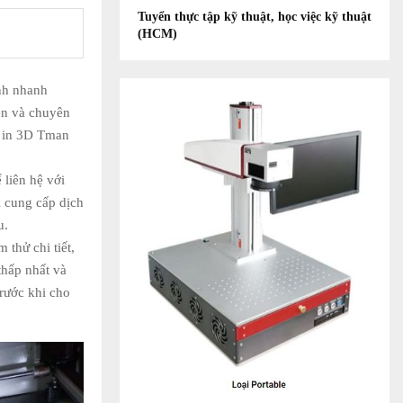
Tuyển thực tập kỹ thuật, học việc kỹ thuật
(HCM)
ình nhanh
ên và chuyên
y in 3D Tman
 liên hệ với
i cung cấp dịch
u.
thử chi tiết,
thấp nhất và
rước khi cho