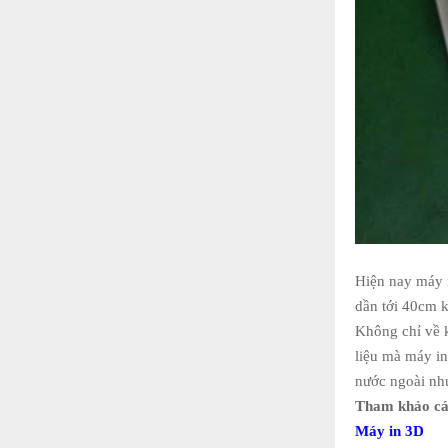
Hiện nay máy i
dần tới 40cm k
Không chỉ về k
liệu mà máy in
nước ngoài như
Tham khảo các
Máy in 3D