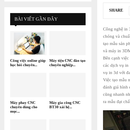
SHARE
BÀI VIẾT GẦN ĐÂY
Công nghệ in 3
chóng và chuẩ
tạo mẫu sản p
và máy in 3D
Bên cạnh việc 
Công việc online giúp
Máy tiện CNC đào tạo
học hỏi chuyên...
chuyên nghiệp...
các dịch vụ in
vụ in 3d với đ
Việc tạo mẫu n
đánh giá hình 
cũng nhanh nhấ
ra mẫu đạt chấ
Máy phay CNC
Máy gia công CNC
chuyên dùng cho
BT30 xài hệ...
mục...