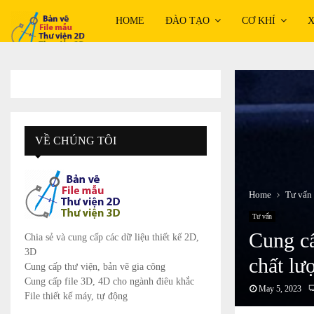
HOME
ĐÀO TẠO
CƠ KHÍ
X
VỀ CHÚNG TÔI
Home
Tư vấn
Tư vấn
Cung cấ
Chia sẻ và cung cấp các dữ liệu thiết kế 2D,
3D
chất lư
Cung cấp thư viện, bản vẽ gia công
Cung cấp file 3D, 4D cho ngành điêu khắc
May 5, 2023
File thiết kế máy, tự động