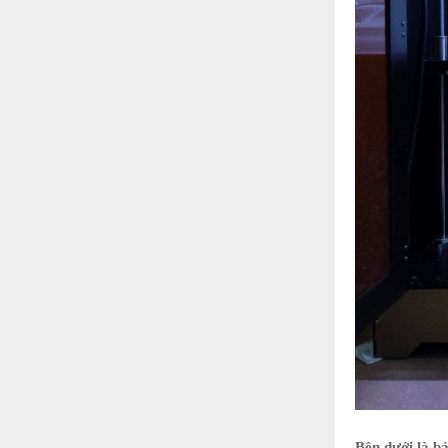
Bên dưới là bả