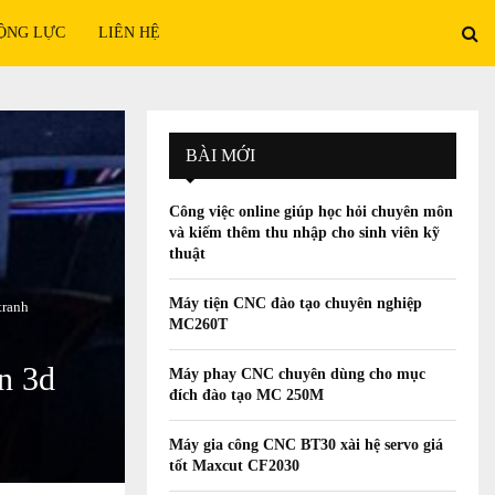
ỘNG LỰC
LIÊN HỆ
BÀI MỚI
Công việc online giúp học hỏi chuyên môn
và kiếm thêm thu nhập cho sinh viên kỹ
thuật
Máy tiện CNC đào tạo chuyên nghiệp
tranh
MC260T
n 3d
Máy phay CNC chuyên dùng cho mục
đích đào tạo MC 250M
Máy gia công CNC BT30 xài hệ servo giá
tốt Maxcut CF2030