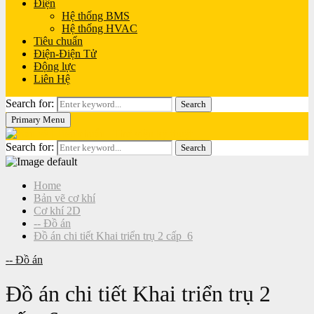
Điện
Hệ thống BMS
Hệ thống HVAC
Tiêu chuẩn
Điện-Điện Tử
Động lực
Liên Hệ
Search for:
Search
Primary Menu
Search for:
Search
Home
Bản vẽ cơ khí
Cơ khí 2D
-- Đồ án
Đồ án chi tiết Khai triển trụ 2 cấp_6
-- Đồ án
Đồ án chi tiết Khai triển trụ 2