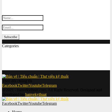
Subscribe my Newsletter for new blog posts, tips & new photos.
Let's stay updated!
Categories
Bản vẽ cơ khí
(155)
Tiêu chuẩn
(152)
Thi công
(86)
Cơ khí 2D
(83)
Theo dõi chúng tôi
Facebook
Twitter
Youtube
Telegram
@2021 - banvekythuat.com. All Right Reserved. Designed and
Developed by
banvekythuat
Facebook
Twitter
Youtube
Telegram
Home