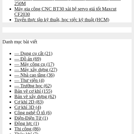
250M
Máy gia công CNC BT30 xài hệ servo giá tốt Maxcut
CF2030
Tuyển thực tập kỹ thuật, học việc kỹ thuật (HCM)
Danh mục bài viết
— Dụng cụ cắt
(21)
— Đồ án
(69)
— Máy công cụ
(17)
— Máy xây dựng
(27)
— Nhà cao tầng
(36)
— Thư viện
(4)
— Trường học
(62)
Bản vẽ cơ khí
(155)
Bản vẽ xây dựng
(62)
Cơ khí 2D
(83)
Cơ khí 3D
(4)
Công nghệ Ô tô
(6)
Điện-Điện Tử
(1)
Động lực
(1)
Thi công
(86)