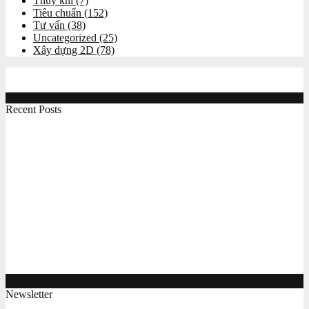
Thủy khí
(7)
Tiêu chuẩn
(152)
Tư vấn
(38)
Uncategorized
(25)
Xây dựng 2D
(78)
Recent Posts
Công việc online giúp học hỏi chuyên môn và kiếm
thêm thu nhập cho sinh viên kỹ thuật
Máy tiện CNC đào tạo chuyên nghiệp MC260T
Máy phay CNC chuyên dùng cho mục đích đào tạo
MC 250M
Máy gia công CNC BT30 xài hệ servo giá tốt Maxcut
CF2030
Newsletter