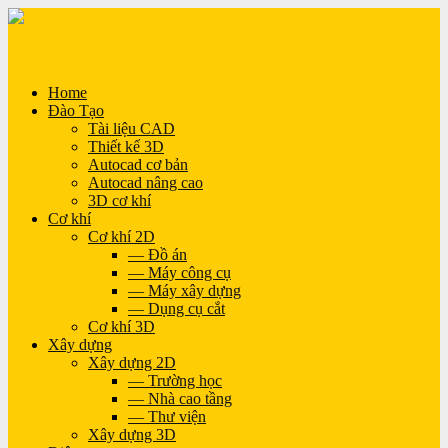
Home
Đào Tạo
Tài liệu CAD
Thiết kế 3D
Autocad cơ bản
Autocad nâng cao
3D cơ khí
Cơ khí
Cơ khí 2D
— Đồ án
— Máy công cụ
— Máy xây dựng
— Dụng cụ cắt
Cơ khí 3D
Xây dựng
Xây dựng 2D
— Trường học
— Nhà cao tầng
— Thư viện
Xây dựng 3D