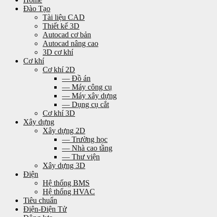
Đào Tạo
Tài liệu CAD
Thiết kế 3D
Autocad cơ bản
Autocad nâng cao
3D cơ khí
Cơ khí
Cơ khí 2D
— Đồ án
— Máy công cụ
— Máy xây dựng
— Dụng cụ cắt
Cơ khí 3D
Xây dựng
Xây dựng 2D
— Trường học
— Nhà cao tầng
— Thư viện
Xây dựng 3D
Điện
Hệ thống BMS
Hệ thống HVAC
Tiêu chuẩn
Điện-Điện Tử