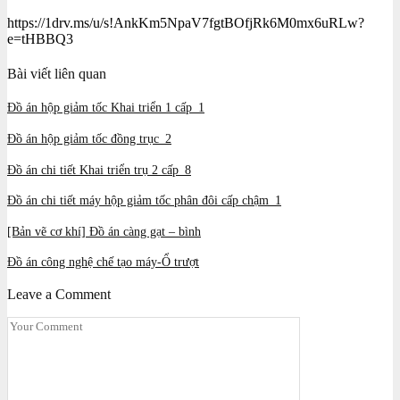
https://1drv.ms/u/s!AnkKm5NpaV7fgtBOfjRk6M0mx6uRLw?
e=tHBBQ3
Bài viết liên quan
Đồ án hộp giảm tốc Khai triển 1 cấp_1
Đồ án hộp giảm tốc đồng trục_2
Đồ án chi tiết Khai triển trụ 2 cấp_8
Đồ án chi tiết máy hộp giảm tốc phân đôi cấp chậm_1
[Bản vẽ cơ khí] Đồ án càng gạt – bình
Đồ án công nghệ chế tạo máy-Ổ trượt
Leave a Comment