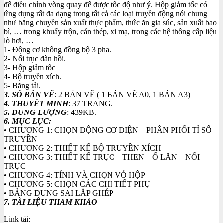
để điều chỉnh vòng quay để được tốc độ như ý. Hộp giảm tốc có
ứng dụng rất đa dạng trong tất cả các loại truyền động nói chung
như băng chuyền sản xuất thực phẩm, thức ăn gia súc, sản xuất bao
bì, … trong khuấy trộn, cán thép, xi mạ, trong các hệ thông cấp liệu
lò hơi, …
1- Động cơ không đồng bộ 3 pha.
2- Nối trục đàn hồi.
3- Hộp giảm tốc
4- Bộ truyền xích.
5- Băng tải.
3. SỐ BẢN VẼ
: 2 BẢN VẼ ( 1 BẢN VẼ A0, 1 BẢN A3)
4. THUYẾT MINH
: 37 TRANG.
5. DUNG LƯỢNG
: 439KB.
6. MỤC LỤC:
• CHƯƠNG 1: CHỌN ĐỘNG CƠ ĐIỆN – PHÂN PHỐI TỈ SỐ
TRUYỀN
• CHƯƠNG 2: THIẾT KẾ BỘ TRUYỀN XÍCH
• CHƯƠNG 3: THIẾT KẾ TRỤC – THEN – Ổ LĂN – NỐI
TRỤC
• CHƯƠNG 4: TÍNH VÀ CHỌN VỎ HỘP
• CHƯƠNG 5: CHỌN CÁC CHI TIẾT PHỤ
• BẢNG DUNG SAI LẮP GHÉP
7. TÀI LIỆU THAM KHẢO
Link tải: