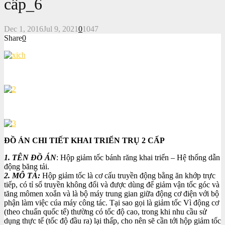
cấp_6
Dec 1, 2016
Jul 9, 2021
0
1047
Share
0
ĐỒ ÁN CHI TIẾT KHAI TRIỂN TRỤ 2 CẤP
1. TÊN ĐỒ ÁN
: Hộp giảm tốc bánh răng khai triển – Hệ thống dẫn
động băng tải.
2. MÔ TẢ:
Hộp giảm tốc là cơ cấu truyền động bằng ăn khớp trực
tiếp, có tỉ số truyền không đổi và được dùng để giảm vận tốc góc và
tăng mômen xoắn và là bộ máy trung gian giữa động cơ điện với bộ
phận làm việc cúa máy công tác. Tại sao gọi là giảm tốc Vì động cơ
(theo chuẩn quốc tế) thường có tốc độ cao, trong khi nhu cầu sử
dụng thực tế (tốc độ đầu ra) lại thấp, cho nên sẽ cần tới hộp giảm tốc