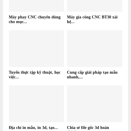
Máy phay CNC chuyên dùng
Máy gia công CNC BT30 xài
cho mục...
hệ...
Tuyển thực tập kỹ thuật, học
Cung cấp giải pháp tạo mẫu
việc...
nhanh,...
Địa chỉ in mẫu, in 3d, tạo...
Chia sẻ file gốc 3d hoàn