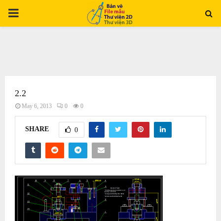
PRIMARY
MENU
2.2
May 6, 2013
0
0
SHARE
0