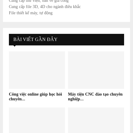
Cung cấp thư viện, bản vẽ gia công
Cung cấp file 3D, 4D cho ngành điêu khắc
File thiết kế máy, tự động
BÀI VIẾT GẦN ĐÂY
Công việc online giúp học hỏi
Máy tiện CNC đào tạo chuyên
chuyên...
nghiệp...