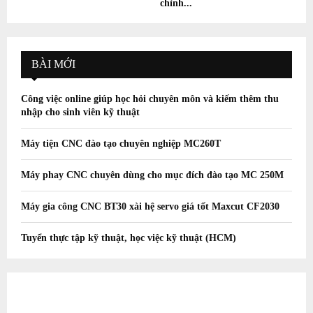
chỉnh...
BÀI MỚI
Công việc online giúp học hỏi chuyên môn và kiếm thêm thu
nhập cho sinh viên kỹ thuật
Máy tiện CNC đào tạo chuyên nghiệp MC260T
Máy phay CNC chuyên dùng cho mục đích đào tạo MC 250M
Máy gia công CNC BT30 xài hệ servo giá tốt Maxcut CF2030
Tuyển thực tập kỹ thuật, học việc kỹ thuật (HCM)