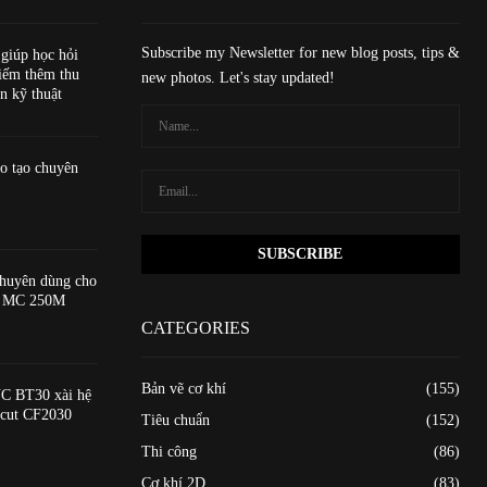
Subscribe my Newsletter for new blog posts, tips &
 giúp học hỏi
iếm thêm thu
new photos. Let's stay updated!
n kỹ thuật
o tạo chuyên
huyên dùng cho
ạo MC 250M
CATEGORIES
Bản vẽ cơ khí
(155)
C BT30 xài hệ
xcut CF2030
Tiêu chuẩn
(152)
Thi công
(86)
Cơ khí 2D
(83)