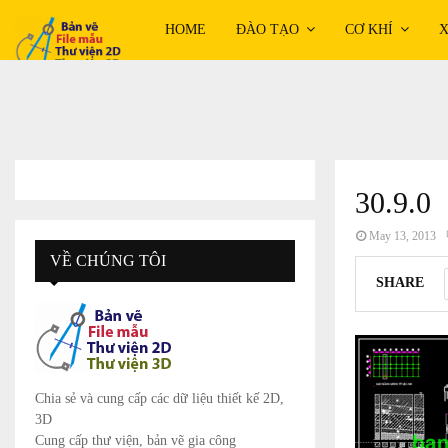
HOME
ĐÀO TẠO
CƠ KHÍ
X
30.9.0
May 13, 2013
VỀ CHÚNG TÔI
SHARE
Chia sẻ và cung cấp các dữ liệu thiết kế 2D,
3D
Cung cấp thư viện, bản vẽ gia công