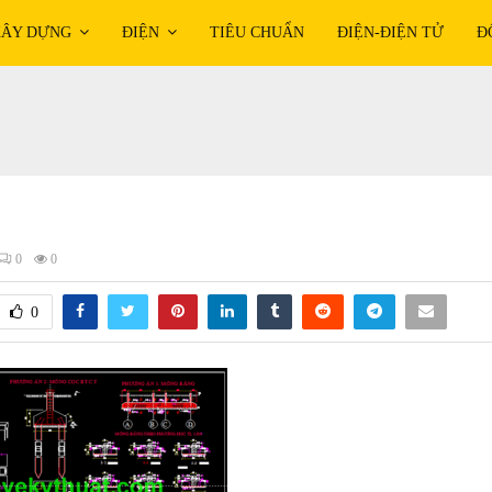
ÂY DỰNG
ĐIỆN
TIÊU CHUẨN
ĐIỆN-ĐIỆN TỬ
Đ
0
0
0