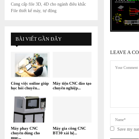
Cung cấp file 3D, 4D cho ngành điêu khắc
File thiết kế máy, tự động
BÀI VIẾT GẦN ĐÂY
LEAVE A C
Công việc online giúp
Máy tiện CNC đào tạo
học hỏi chuyên...
chuyên nghiệp...
Máy phay CNC
Máy gia công CNC
Save my nam
chuyên dùng cho
BT30 xài hệ...
mục...