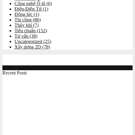
Công nghệ Ô tô
(6)
Điện-Điện Tử
(1)
Động lực
(1)
Thi công
(86)
Thủy khí
(7)
Tiêu chuẩn
(152)
Tư vấn
(38)
Uncategorized
(25)
Xây dựng 2D
(78)
Recent Posts
Công việc online giúp học hỏi chuyên môn và kiếm
thêm thu nhập cho sinh viên kỹ thuật
Máy tiện CNC đào tạo chuyên nghiệp MC260T
Máy phay CNC chuyên dùng cho mục đích đào tạo
MC 250M
Máy gia công CNC BT30 xài hệ servo giá tốt Maxcut