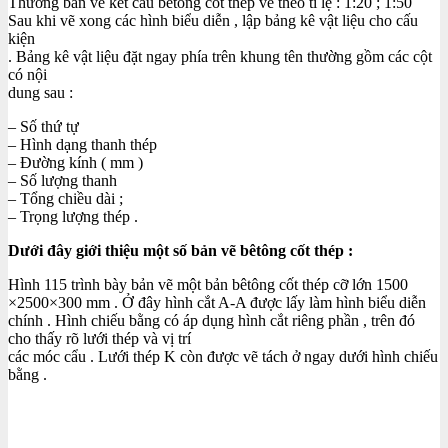
Thường bản vẽ kết cấu bêtông cốt thép vẽ theo tỉ lệ : 1:20 ; 1:50
Sau khi vẽ xong các hình biểu diễn , lập bảng kê vật liệu cho cấu
kiện
. Bảng kê vật liệu đặt ngay phía trên khung tên thường gồm các cột
có nội
dung sau :
– Số thứ tự
– Hình dạng thanh thép
– Đường kính ( mm )
– Số lượng thanh
– Tổng chiều dài ;
– Trọng lượng thép .
Dưới đây giới thiệu một số bản vẽ bêtông cốt thép :
Hình 115 trình bày bản vẽ một bản bêtông cốt thép cỡ lớn 1500
×2500×300 mm . Ở đây hình cắt A-A được lấy làm hình biểu diễn
chính . Hình chiếu bằng có áp dụng hình cắt riêng phần , trên đó
cho thấy rõ lưới thép và vị trí
các móc cẩu . Lưới thép K còn được vẽ tách ở ngay dưới hình chiếu
bằng .