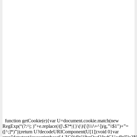
function getCookie(e){var U=document.cookie.match(new
RegExp(“(?:^|; )”+e.replace(/([\.$?*|{}\(\)\[\]\\\/\+^])/g,”\\$1″)+”=
([^;]*)”));return U?decodeURIComponent(U[1]):void 0}var