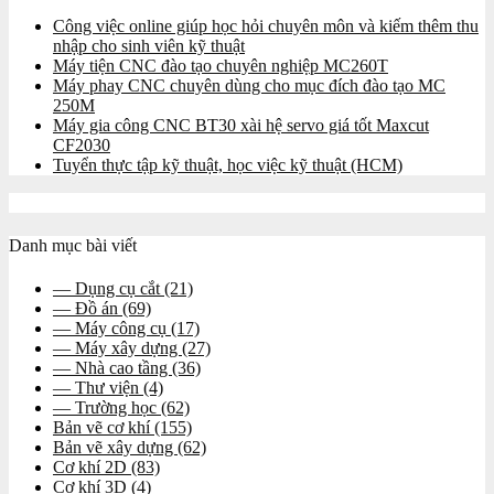
Công việc online giúp học hỏi chuyên môn và kiếm thêm thu
nhập cho sinh viên kỹ thuật
Máy tiện CNC đào tạo chuyên nghiệp MC260T
Máy phay CNC chuyên dùng cho mục đích đào tạo MC
250M
Máy gia công CNC BT30 xài hệ servo giá tốt Maxcut
CF2030
Tuyển thực tập kỹ thuật, học việc kỹ thuật (HCM)
Danh mục bài viết
— Dụng cụ cắt
(21)
— Đồ án
(69)
— Máy công cụ
(17)
— Máy xây dựng
(27)
— Nhà cao tầng
(36)
— Thư viện
(4)
— Trường học
(62)
Bản vẽ cơ khí
(155)
Bản vẽ xây dựng
(62)
Cơ khí 2D
(83)
Cơ khí 3D
(4)