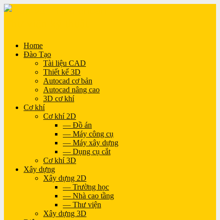
Home
Đào Tạo
Tài liệu CAD
Thiết kế 3D
Autocad cơ bản
Autocad nâng cao
3D cơ khí
Cơ khí
Cơ khí 2D
— Đồ án
— Máy công cụ
— Máy xây dựng
— Dụng cụ cắt
Cơ khí 3D
Xây dựng
Xây dựng 2D
— Trường học
— Nhà cao tầng
— Thư viện
Xây dựng 3D