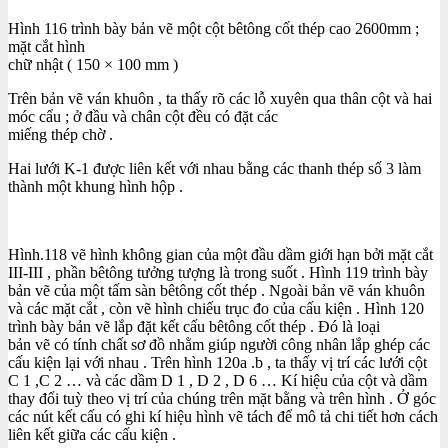
Hình 116 trình bày bản vẽ một cột bêtông cốt thép cao 2600mm ;
mặt cắt hình
chữ nhật ( 150 × 100 mm )
Trên bản vẽ ván khuôn , ta thấy rõ các lỗ xuyên qua thân cột và hai
móc cẩu ; ở đầu và chân cột đều có đặt các
miếng thép chờ .
Hai lưới K-1 được liên kết với nhau bằng các thanh thép số 3 làm
thành một khung hình hộp .
Hình.118 vẽ hình không gian của một đầu dầm giới hạn bởi mặt cắt
III-III , phần bêtông tưởng tượng là trong suốt . Hình 119 trình bày
bản vẽ của một tấm sàn bêtông cốt thép . Ngoài bản vẽ ván khuôn
và các mặt cắt , còn vẽ hình chiếu trục đo của cấu kiện . Hình 120
trình bày bản vẽ lắp đặt kết cấu bêtông cốt thép . Đó là loại
bản vẽ có tính chất sơ đồ nhằm giúp người công nhân lắp ghép các
cấu kiện lại với nhau . Trên hình 120a .b , ta thấy vị trí các lưới cột
C 1 ,C 2 … và các dầm D 1 , D 2 , D 6 … Kí hiệu của cột và dầm
thay đổi tuỳ theo vị trí của chúng trên mặt bằng và trên hình . Ở góc
các nút kết cấu có ghi kí hiệu hình vẽ tách để mô tả chi tiết hơn cách
liên kết giữa các cấu kiện .