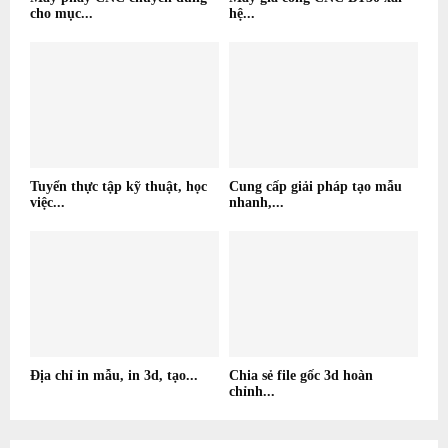
cho mục...
hệ...
Tuyển thực tập kỹ thuật, học
Cung cấp giải pháp tạo mẫu
việc...
nhanh,...
Địa chỉ in mẫu, in 3d, tạo...
Chia sẻ file gốc 3d hoàn
chỉnh...