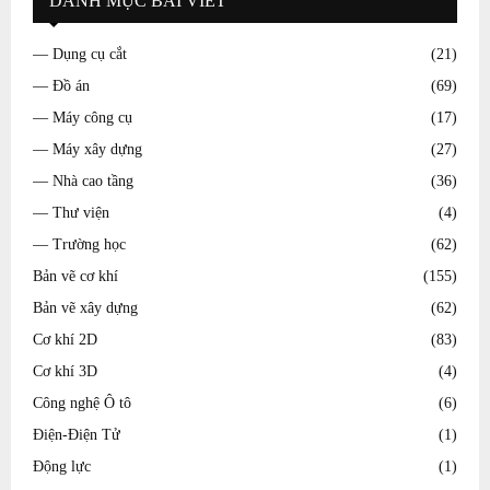
DANH MỤC BÀI VIẾT
— Dụng cụ cắt
(21)
— Đồ án
(69)
— Máy công cụ
(17)
— Máy xây dựng
(27)
— Nhà cao tầng
(36)
— Thư viện
(4)
— Trường học
(62)
Bản vẽ cơ khí
(155)
Bản vẽ xây dựng
(62)
Cơ khí 2D
(83)
Cơ khí 3D
(4)
Công nghệ Ô tô
(6)
Điện-Điện Tử
(1)
Động lực
(1)