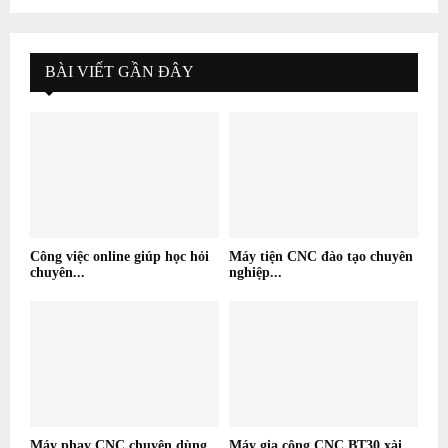
BÀI VIẾT GẦN ĐÂY
Công việc online giúp học hỏi
Máy tiện CNC đào tạo chuyên
chuyên...
nghiệp...
Máy phay CNC chuyên dùng
Máy gia công CNC BT30 xài