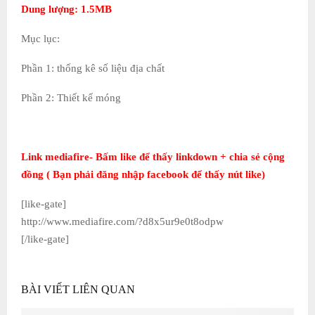
Dung lượng: 1.5MB
Mục lục:
Phần 1: thống kê số liệu địa chất
Phần 2: Thiết kế móng
Link mediafire- Bấm like để thấy linkdown + chia sẻ cộng
đồng ( Bạn phải đăng nhập facebook để thấy nút like)
[like-gate]
http://www.mediafire.com/?d8x5ur9e0t8odpw
[/like-gate]
BÀI VIẾT LIÊN QUAN