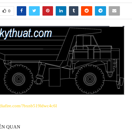
0
diafire.com/?bxnb519ldwc4c6l
IÊN QUAN