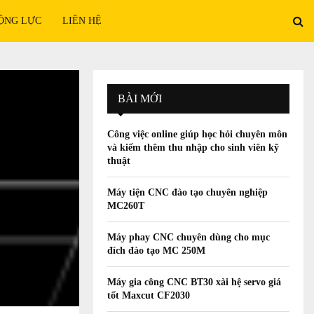
ỘNG LỰC
LIÊN HỆ
BÀI MỚI
Công việc online giúp học hỏi chuyên môn
và kiếm thêm thu nhập cho sinh viên kỹ
thuật
Máy tiện CNC đào tạo chuyên nghiệp
MC260T
Máy phay CNC chuyên dùng cho mục
đích đào tạo MC 250M
Máy gia công CNC BT30 xài hệ servo giá
tốt Maxcut CF2030