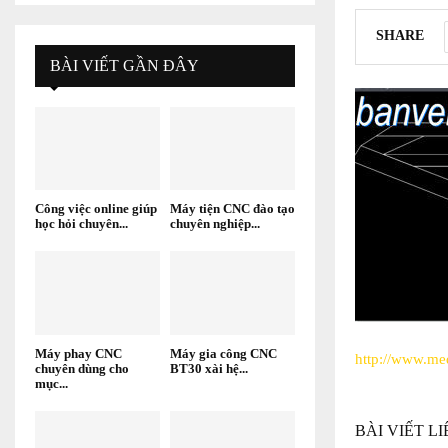
SHARE
BÀI VIẾT GẦN ĐÂY
Công việc online giúp
Máy tiện CNC đào tạo
học hỏi chuyên...
chuyên nghiệp...
Máy phay CNC
Máy gia công CNC
http://www.me
chuyên dùng cho
BT30 xài hệ...
mục...
BÀI VIẾT L