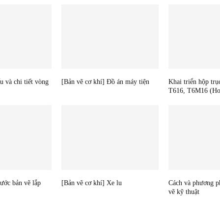
u và chi tiết vòng
[Bản vẽ cơ khí] Đồ án máy tiện
Khai triển hộp trụ
T616, T6M16 (Ho
hước bản vẽ lắp
[Bản vẽ cơ khí] Xe lu
Cách và phương p
vẽ kỹ thuật