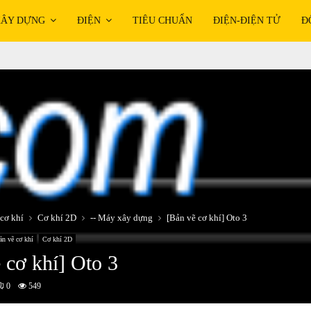
ÂY DỰNG
ĐIỆN
TIÊU CHUẨN
ĐIỆN-ĐIỆN TỬ
Đ
cơ khí
Cơ khí 2D
-- Máy xây dựng
[Bản vẽ cơ khí] Oto 3
ản vẽ cơ khí
Cơ khí 2D
 cơ khí] Oto 3
0
549