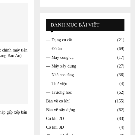
DANH MỤC BÀI VIẾT
— Dụng cụ cắt
(21)
— Đồ án
(69)
c chính máy tiện
ang Bao An)
— Máy công cụ
(17)
— Máy xây dựng
(27)
— Nhà cao tầng
(36)
— Thư viện
(4)
— Trường học
(62)
Bản vẽ cơ khí
(155)
Bản vẽ xây dựng
(62)
háp gấp xếp bản
Cơ khí 2D
(83)
Cơ khí 3D
(4)