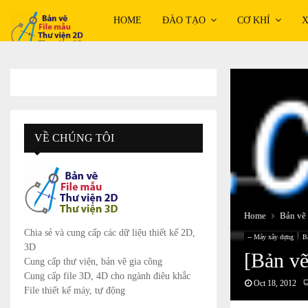
HOME
ĐÀO TẠO
CƠ KHÍ
X
VỀ CHÚNG TÔI
Home
Bản vẽ 
Chia sẻ và cung cấp các dữ liệu thiết kế 2D,
-- Máy xây dựng
B
3D
[Bản vẽ
Cung cấp thư viện, bản vẽ gia công
Cung cấp file 3D, 4D cho ngành điêu khắc
Oct 18, 2012
File thiết kế máy, tự động