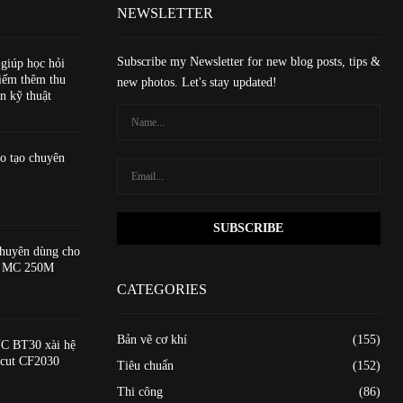
NEWSLETTER
Subscribe my Newsletter for new blog posts, tips &
 giúp học hỏi
iếm thêm thu
new photos. Let's stay updated!
n kỹ thuật
o tạo chuyên
huyên dùng cho
ạo MC 250M
CATEGORIES
Bản vẽ cơ khí
(155)
C BT30 xài hệ
xcut CF2030
Tiêu chuẩn
(152)
Thi công
(86)