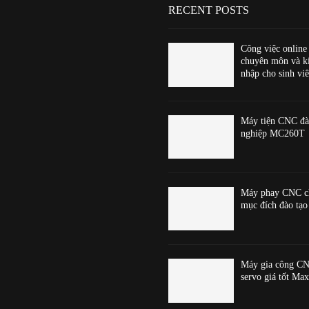
RECENT POSTS
Công việc online
chuyên môn và k
nhập cho sinh viê
Máy tiện CNC đà
nghiệp MC260T
Máy phay CNC c
mục đích đào t
Máy gia công CN
servo giá tốt Ma