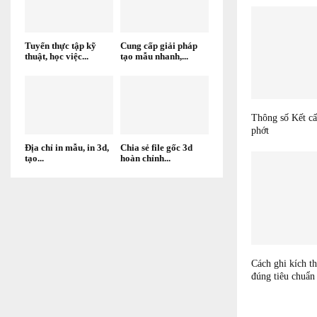
Tuyển thực tập kỹ
Cung cấp giải pháp
thuật, học việc...
tạo mẫu nhanh,...
Thông số Kết cấ
phớt
Địa chỉ in mẫu, in 3d,
Chia sẻ file gốc 3d
tạo...
hoàn chỉnh...
Cách ghi kích t
đúng tiêu chuẩn