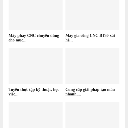
Máy phay CNC chuyên dùng
Máy gia công CNC BT30 xài
cho mục...
hệ...
Tuyển thực tập kỹ thuật, học
Cung cấp giải pháp tạo mẫu
việc...
nhanh,...