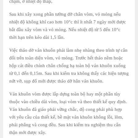
chậm, ở nhiệt độ thấp,
Sau khi xây xong phần tường đỡ chân vòm, vỏ mỏng nếu
nhiệt độ không khí cao hơn 10°c thì ít nhất 7 ngày mới được
bắt đầu xây vòm và vỏ mỏng. Nếu nhiệt độ từ 5 đến 10°c
thời hạn trên kéo dài 1,5 lần.
Việc tháo dỡ ván khuôn phải làm nhẹ nhàng theo trình tự cân
đối trên toàn diện vòm, vỏ mỏng. Trước hết tháo nêm hoặc
hộp cát điều chỉnh chân chống hạ toàn bộ ván khuôn xuống
từ 0,1 đến 0,15m. Sau khi kiểm tra không thấy các hiện tượng
nứt vỡ, sụp đổ mới được tháo dỡ hẳn ván khuôn.
Ván khuôn vòm được lắp dựng toàn bộ hay một phần tùy
thuộc vào chiều dài vòm, loại vòm và theo thiết kế quy định.
Ván khuôn đà giáo phải vững chắc, độ cong phải phù hợp
với yêu cầu của thiết kế, bề mặt ván khuôn không lồi, lõm,
phải phẳng và cong đều. Sau khi kiểm tra nghiệm thu cẩn
thận mới được xây.