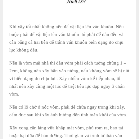
Khi xây tốt nhất không nên để vật liệu lên ván khuôn. Nếu
buộc phải để vật liệu lên ván khuôn thì phải để dàn đều và
cân bằng cả hai bên để tránh ván khuôn biến dạng do chịu
lực không đều.
Nếu là vòm mái nhà thì đầu vòm phải cách tường chừng 1 –
2cm, không nên xây hẳn vào tường, nếu không vòm sẽ bị nứt
vì biến dạng do chịu lực. Xây nhiều vòm kế tiếp nhau, tốt
nhất nên xây cùng một lúc để triệt tiêu lực đạp ngay ở chân
vòm.
Nếu có lỗ chờ ở nóc vòm, phải để chừa ngay trong khi xây,
cấm đục sau khi xây ảnh hưởng đến tính toàn khối của vòm.
Xây xong cần láng vữa khắp mặt vòm, phủ rơm rạ, bao tải
hoặc bạt dứa để bảo dưỡng. Thời gian và trình tự tháo ván