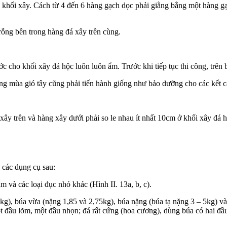
i khối xây. Cách từ 4 đến 6 hàng gạch dọc phải giằng bằng một hàng 
rỗng bên trong hàng đá xây trên cùng.
 cho khối xây đá hộc luôn luôn ẩm. Trước khi tiếp tục thi công, trên 
ng mùa gió tây cũng phải tiến hành giống như bảo dưỡng cho các kết c
 trên và hàng xây dưới phải so le nhau ít nhất 10cm ở khối xây đá h
 các dụng cụ sau:
 và các loại đục nhỏ khác (Hình II. 13a, b, c).
5kg), búa vừa (nặng 1,85 và 2,75kg), búa nặng (búa tạ nặng 3 – 5kg) 
 đầu lõm, một đầu nhọn; đá rất cứng (hoa cương), dùng búa có hai đầu l