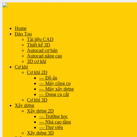
Home
Đào Tạo
Tài liệu CAD
Thiết kế 3D
Autocad cơ bản
Autocad nâng cao
3D cơ khí
Cơ khí
Cơ khí 2D
— Đồ án
— Máy công cụ
— Máy xây dựng
— Dụng cụ cắt
Cơ khí 3D
Xây dựng
Xây dựng 2D
— Trường học
— Nhà cao tầng
— Thư viện
Xây dựng 3D