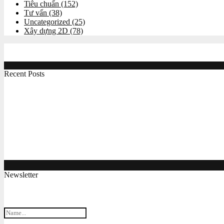
Tiêu chuẩn
(152)
Tư vấn
(38)
Uncategorized
(25)
Xây dựng 2D
(78)
Recent Posts
Công việc online giúp học hỏi chuyên môn và kiếm thêm
Máy tiện CNC đào tạo chuyên nghiệp MC260T
Máy phay CNC chuyên dùng cho mục đích đào tạo M
Máy gia công CNC BT30 xài hệ servo giá tốt Maxcut C
Newsletter
Subscribe my Newsletter for new blog posts, tips & new photos. Let's