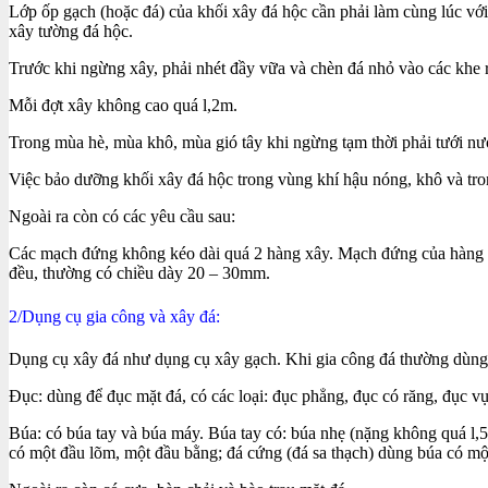
Lớp ốp gạch (hoặc đá) của khối xây đá hộc cần phải làm cùng lúc vớ
xây tường đá hộc.
Trước khi ngừng xây, phải nhét đầy vữa và chèn đá nhỏ vào các khe 
Mỗi đợt xây không cao quá l,2m.
Trong mùa hè, mùa khô, mùa gió tây khi ngừng tạm thời phải tưới nước
Việc bảo dưỡng khối xây đá hộc trong vùng khí hậu nóng, khô và tro
Ngoài ra còn có các yêu cầu sau:
Các mạch đứng không kéo dài quá 2 hàng xây. Mạch đứng của hàng xây
đều, thường có chiều dày 20 – 30mm.
2/Dụng cụ gia công và xây đá:
Dụng cụ xây đá như dụng cụ xây gạch. Khi gia công đá thường dùng
Đục: dùng để đục mặt đá, có các loại: đục phẳng, đục có răng, đục vụm
Búa: có búa tay và búa máy. Búa tay có: búa nhẹ (nặng không quá l,
có một đầu lõm, một đầu bằng; đá cứng (đá sa thạch) dùng búa có một