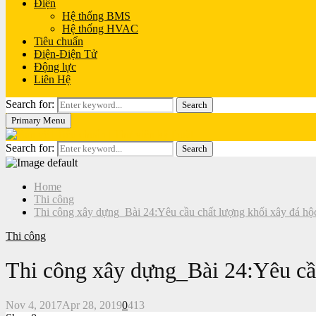
Điện
Hệ thống BMS
Hệ thống HVAC
Tiêu chuẩn
Điện-Điện Tử
Động lực
Liên Hệ
Search for:
Search
Primary Menu
Search for:
Search
Home
Thi công
Thi công xây dựng_Bài 24:Yêu cầu chất lượng khối xây đá hộ
Thi công
Thi công xây dựng_Bài 24:Yêu cầu
Nov 4, 2017
Apr 28, 2019
0
413