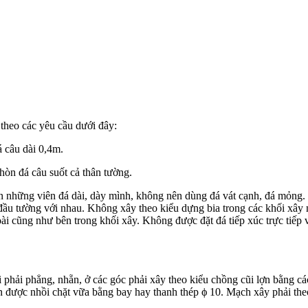
 theo các yêu cầu dưới đây:
á câu dài 0,4m.
òn đá câu suốt cả thân tường.
n những viên đá dài, dày mình, không nên dùng đá vát cạnh, đá mỏng. 
c đầu tường với nhau. Không xây theo kiểu dựng bia trong các khối xây
ài cũng như bên trong khối xây. Không được đặt đá tiếp xúc trực tiế
ải phẳng, nhẵn, ở các góc phải xây theo kiểu chồng cũi lợn bằng các v
 được nhồi chặt vữa bằng bay hay thanh thép ϕ 10. Mạch xây phải theo