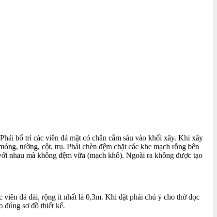
Phải bố trí các viên đá mặt có chân cắm sáu vào khối xây. Khi xây
 móng, tường, cột, trụ. Phải chèn đệm chặt các khe mạch rỗng bên
p với nhau mà không đệm vữa (mạch khô). Ngoài ra không được tạo
iên đá dài, rộng ít nhất là 0,3m. Khi đặt phải chú ý cho thớ dọc
 đúng sơ đồ thiết kế.