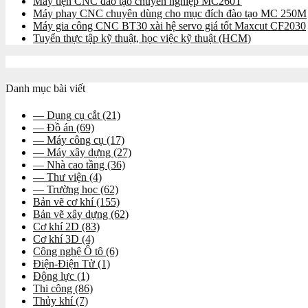
Máy tiện CNC đào tạo chuyên nghiệp MC260T
Máy phay CNC chuyên dùng cho mục đích đào tạo MC 250M
Máy gia công CNC BT30 xài hệ servo giá tốt Maxcut CF2030
Tuyển thực tập kỹ thuật, học việc kỹ thuật (HCM)
Danh mục bài viết
— Dụng cụ cắt
(21)
— Đồ án
(69)
— Máy công cụ
(17)
— Máy xây dựng
(27)
— Nhà cao tầng
(36)
— Thư viện
(4)
— Trường học
(62)
Bản vẽ cơ khí
(155)
Bản vẽ xây dựng
(62)
Cơ khí 2D
(83)
Cơ khí 3D
(4)
Công nghệ Ô tô
(6)
Điện-Điện Tử
(1)
Động lực
(1)
Thi công
(86)
Thủy khí
(7)