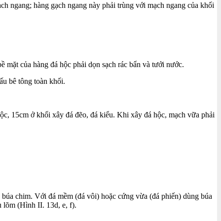
gạch ngang; hàng gạch ngang này phải trùng với mạch ngang của khối
bề mặt của hàng đá hộc phải dọn sạch rác bẩn và tưới nước.
ấu bê tông toàn khối.
ộc, 15cm ở khối xây đá đẽo, đá kiểu. Khi xây đá hộc, mạch vữa phải
và búa chim. Với đá mềm (đá vôi) hoặc cứng vừa (đá phiến) dùng búa
õm (Hình II. 13d, e, f).