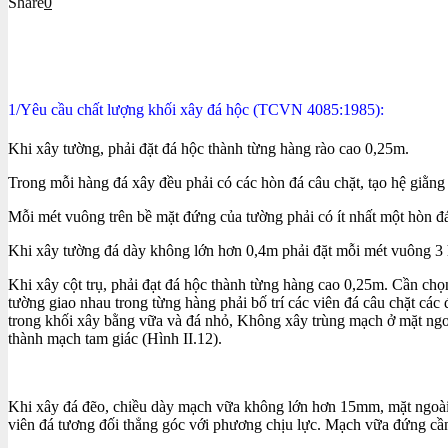
Share
0
1/Yêu cầu chất lượng khối xây đá hộc (TCVN 4085:1985):
Khi xây tường, phải đặt đá hộc thành từng hàng rào cao 0,25m.
Trong mỗi hàng đá xây đều phải có các hòn đá câu chặt, tạo hệ giằng
Mỗi mét vuông trên bề mặt đứng của tường phải có ít nhất một hòn đ
Khi xây tường đá dày không lớn hơn 0,4m phải đặt mỗi mét vuông 3 h
Khi xây cột trụ, phải đạt đá hộc thành từng hàng cao 0,25m. Cần chọ
tường giao nhau trong từng hàng phải bố trí các viên đá câu chặt cá
trong khối xây bằng vữa và đá nhỏ, Không xây trùng mạch ở mặt ngo
thành mạch tam giác (Hình II.12).
Khi xây đá đẽo, chiều dày mạch vữa không lớn hơn 15mm, mặt ngoài ph
viên đá tương đối thẳng góc với phương chịu lực. Mạch vữa đứng cần