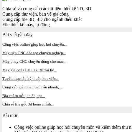
Chia sẻ và cung cấp các dữ liệu thiết kế 2D, 3D
Cung cấp thư viện, bản vẽ gia công
Cung cấp file 3D, 4D cho ngành điêu khắc
File thiết kế máy, tự động
Bài viết gần đây
Công việc online giúp học hỏi chuyên...
Máy tiện CNC đào tạo chuyên nghiệp...
Máy phay CNC chuyên dùng cho mục...
Máy gia công CNC BT30 xài hệ...
Tuyển thực tập kỹ thuật, học việc...
Cung cấp giải pháp tạo mẫu nhanh,...
Địa chỉ in mẫu, in 3d, tạo...
Chia sẻ file gốc 3d hoàn chỉnh...
Bài mới
Công việc online giúp học hỏi chuyên môn và kiếm thêm thu nh