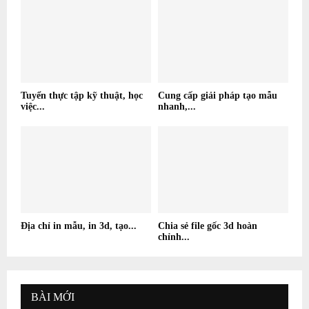
Tuyển thực tập kỹ thuật, học
Cung cấp giải pháp tạo mẫu
việc...
nhanh,...
Địa chỉ in mẫu, in 3d, tạo...
Chia sẻ file gốc 3d hoàn
chỉnh...
BÀI MỚI