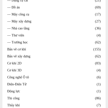
— Dụng cụ cắt
(21)
— Đồ án
(69)
— Máy công cụ
(17)
— Máy xây dựng
(27)
— Nhà cao tầng
(36)
— Thư viện
(4)
— Trường học
(62)
Bản vẽ cơ khí
(155)
Bản vẽ xây dựng
(62)
Cơ khí 2D
(83)
Cơ khí 3D
(4)
Công nghệ Ô tô
(6)
Điện-Điện Tử
(1)
Động lực
(1)
Thi công
(86)
Thủy khí
(7)