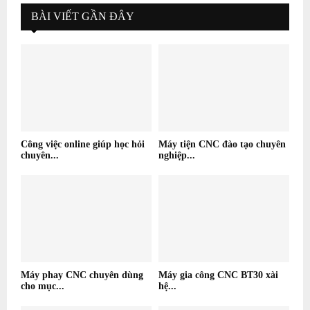
BÀI VIẾT GẦN ĐÂY
Công việc online giúp học hỏi
Máy tiện CNC đào tạo chuyên
chuyên...
nghiệp...
Máy phay CNC chuyên dùng
Máy gia công CNC BT30 xài
cho mục...
hệ...