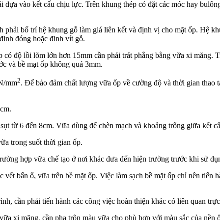
phải dựa vào kết cấu chịu lực. Trên khung thép có đặt các móc hay bulô
h phải bố trí hệ khung gỗ làm giá liên kết và định vị cho mặt ốp. Hệ kh
đinh đóng hoặc đinh vít gỗ.
p có độ lồi lõm lớn hơn 15mm cần phải trát phẳng bằng vữa xi măng. Tr
hước và bề mạt ốp không quá 3mm.
2
0N/mm
. Để bảo đảm chất lượng vữa ốp về cường độ và thời gian thao t
6cm.
ộ sụt từ 6 đến 8cm. Vữa dùng để chèn mạch và khoảng trống giữa kết cấ
ữa trong suốt thời gian ốp.
ờng hợp vữa chế tạo ở nơi khác đưa đến hiện trường trước khi sử dụng 
 vết bẩn ố, vữa trên bề mặt ốp. Việc làm sạch bề mặt ốp chỉ nên tiến 
ình, cần phải tiến hành các công việc hoàn thiện khác có liên quan trự
ay vữa xi măng, cần pha trộn màu vữa cho phù hợp với màu sắc của nền 