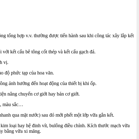
ông tổng hợp v.v. thường được tiến hành sau khi công tác xây lắp kết
với kết cấu bê tông cốt thép và kết cấu gạch đá.
h vị.
vào độ phức tạp của hoa văn.
hông ảnh hưởng đến hoạt động của thiết bị khi ốp.
iện nâng chuyển cơ giới hay bán cơ giới.
ại, màu sắc…
 nhanh qua mặt nước) sau đó mới phết một lớp vữa gắn kết.
 kim loại hay hệ đinh vít, bulông điều chỉnh. Kích thước mạch vữa
ầy bằng vữa xi măng.