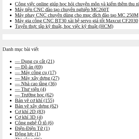
Công việc online giúp học hỏi chuyên môn và kiếm thêm thu nh
Máy tiện CNC đào tạo chuyên nghiệp MC260T
Máy phay CNC chuyên dùng cho mục đích đào tạo MC 250M
Máy gia công CNC BT30 xài hệ servo giá tốt Maxcut CF2030
Tuyển thực tập kỹ thuật, học việc kỹ thuật (HCM)
Danh mục bài viết
— Dụng cụ cắt
(21)
— Đồ án
(69)
— Máy công cụ
(17)
— Máy xây dựng
(27)
— Nhà cao tầng
(36)
— Thư viện
(4)
— Trường học
(62)
Bản vẽ cơ khí
(155)
Bản vẽ xây dựng
(62)
Cơ khí 2D
(83)
Cơ khí 3D
(4)
Công nghệ Ô tô
(6)
Điện-Điện Tử
(1)
Động lực
(1)