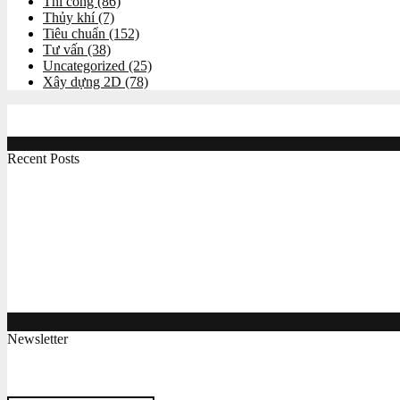
Thi công
(86)
Thủy khí
(7)
Tiêu chuẩn
(152)
Tư vấn
(38)
Uncategorized
(25)
Xây dựng 2D
(78)
Recent Posts
Công việc online giúp học hỏi chuyên môn và kiếm thêm
Máy tiện CNC đào tạo chuyên nghiệp MC260T
Máy phay CNC chuyên dùng cho mục đích đào tạo M
Máy gia công CNC BT30 xài hệ servo giá tốt Maxcut C
Newsletter
Subscribe my Newsletter for new blog posts, tips & new photos. Let's