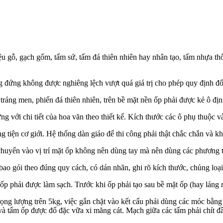
liệu gỗ, gạch gốm, tấm sứ, tấm đá thiên nhiên hay nhân tạo, tấm nhựa th
 đứng không được nghiêng lệch vượt quá giá trị cho phép quy định đối 
tráng men, phiến đá thiên nhiên, trên bề mặt nền ốp phải được kẻ ô địn
ứng với chi tiết của hoa văn theo thiết kế. Kích thước các ô phụ thuộc 
 tiện cơ giới. Hệ thống dàn giáo để thi công phải thật chắc chắn và k
chuyển vào vị trí mặt ốp không nên dùng tay mà nên dùng các phương t
 bao gói theo đúng quy cách, có dán nhãn, ghi rõ kích thước, chủng lo
ốp phải được làm sạch. Trước khi ốp phải tạo sau bề mặt ốp (hay láng
rọng lượng trên 5kg, việc gắn chặt vào kết cấu phải dùng các móc bằng
à tấm ốp được đổ đặc vữa xi măng cát. Mạch giữa các tấm phải chít đ