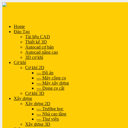
Home
Đào Tạo
Tài liệu CAD
Thiết kế 3D
Autocad cơ bản
Autocad nâng cao
3D cơ khí
Cơ khí
Cơ khí 2D
— Đồ án
— Máy công cụ
— Máy xây dựng
— Dụng cụ cắt
Cơ khí 3D
Xây dựng
Xây dựng 2D
— Trường học
— Nhà cao tầng
— Thư viện
Xây dựng 3D