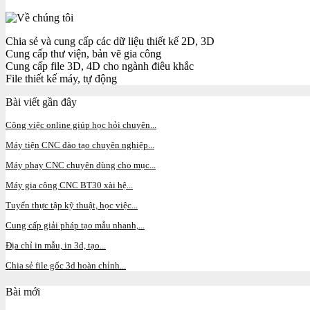
Chia sẻ và cung cấp các dữ liệu thiết kế 2D, 3D
Cung cấp thư viện, bản vẽ gia công
Cung cấp file 3D, 4D cho ngành điêu khắc
File thiết kế máy, tự động
Bài viết gần đây
Công việc online giúp học hỏi chuyên...
Máy tiện CNC đào tạo chuyên nghiệp...
Máy phay CNC chuyên dùng cho mục...
Máy gia công CNC BT30 xài hệ...
Tuyển thực tập kỹ thuật, học việc...
Cung cấp giải pháp tạo mẫu nhanh,...
Địa chỉ in mẫu, in 3d, tạo...
Chia sẻ file gốc 3d hoàn chỉnh...
Bài mới