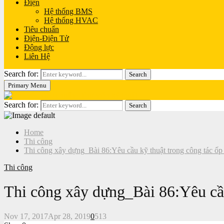
Điện
Hệ thống BMS
Hệ thống HVAC
Tiêu chuẩn
Điện-Điện Tử
Động lực
Liên Hệ
Search for:
Search
Primary Menu
Search for:
Search
Home
Thi công
Thi công xây dựng_Bài 86:Yêu cầu kỹ thuật trong công tác ốp t
Thi công
Thi công xây dựng_Bài 86:Yêu cầu 
Nov 17, 2017
Apr 28, 2019
0
513