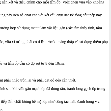
ng liên kết và điều chỉnh cho mỗi tấm ốp, Việc chèn vữa vào khoảng
ung này liên hệ chặt chẽ với kết cấu chịu lực bê tông cốt thép hay
ường hợp sử dụng mattit làm vật liệu gắn (các tấm thủy tinh, tấm
ác, vữa xi măng phải có tỉ lệ nước/xi măng thấp và sử dụng thêm phụ
u và tấm ốp cần có độ sụt từ 8 đến 10cm.
phải nhào trộn lại và phải đạt độ dẻo cần thiết.
hành sau khi vữa gắn mạch ốp đã đóng rắn, tránh long gạch ốp trong
c tiếp đến chất lượng bề mặt ốp như công tác mài, đánh bóng v.v.
ốp.