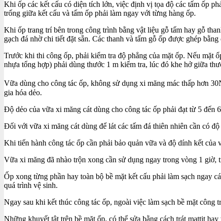
Khi ốp các kết cấu có diện tích lớn, việc định vị tọa độ các tấm ốp 
trống giữa kết cấu và tấm ốp phải làm ngay với từng hàng ốp.
Khi ốp trang trí bên trong công trình bằng vật liệu gỗ tấm hay gỗ than
gạch đá nhờ chi tiết đặt sẵn. Các thanh và tấm gỗ ốp được ghép bằng 
Trước khi thi công ốp, phải kiểm tra độ phẳng của mặt ốp. Nếu mặt ố
nhựa tổng hợp) phải dùng thước 1 m kiểm tra, lúc đó khe hở giữa t
Vữa dùng cho công tác ốp, không sử dụng xi măng mác thấp hơn 3
gia hóa dẻo.
Độ dẻo của vữa xi măng cát dùng cho công tác ốp phải đạt từ 5 đến 
Đối với vữa xi măng cát dùng để lát các tấm đá thiên nhiên cần có đ
Khi tiến hành công tác ốp cần phải bảo quản vữa và độ dính kết của v
Vữa xi măng đã nhào trộn xong cần sử dụng ngay trong vòng 1 giờ, trư
Ốp xong từng phần hay toàn bộ bề mặt kết cấu phải làm sạch ngay các
quá trình vệ sinh.
Ngay sau khi kết thúc công tác ốp, ngoài việc làm sạch bề mặt công tr
Những khuyết tật trên bề mặt ốp, có thể sửa bằng cách trát mattit h